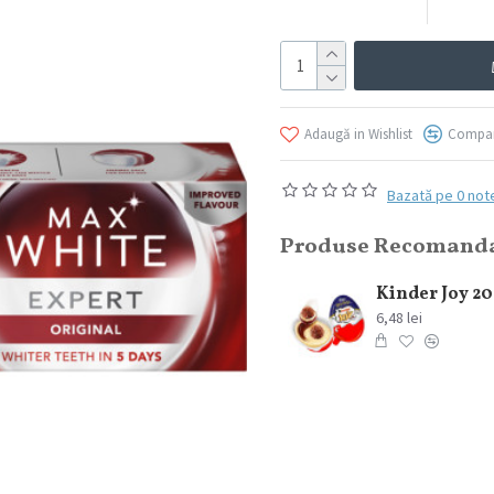
Adaugă in Wishlist
Compar
Bazată pe 0 not
Produse Recomand
Balsam Dove Colour Care 200 ml
Kinder Joy 2
9,25 lei
6,48 lei