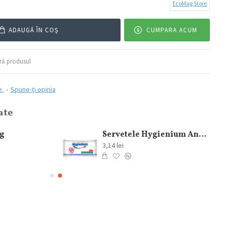
EcoMag Store
ADAUGĂ ÎN COŞ
CUMPARA ACUM
ă produsul
e.
-
Spune-ţi opinia
ate
0g
Servetele Hygienium Antibacteriene/Dezinfectante 15 buc
3,14 lei