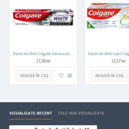
Pasta de dinti Colgate Advanced White Charcoal 100 ml
17,38 lei
13,57 lei
ADAUGĂ ÎN COŞ
ADAUGĂ ÎN COŞ
VIZUALIZATE RECENT
CELE MAI VIZUALIZATE