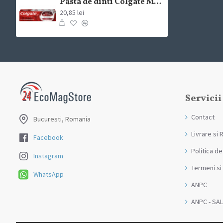
Pasta de dinti Colgate Max White Expert White 75m
20,85 lei
Servicii
Contact
Bucuresti, Romania
Livrare si 
Facebook
Politica de
Instagram
Termeni si 
WhatsApp
ANPC
ANPC - SAL