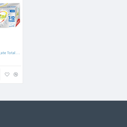
Pasta de dinti copii Colgate Total 7-12 ani 50 ml