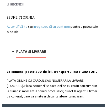
RECENZII
SPUNE-ŢI OPINIA
Autentifică-te
sau
Înregistrează un cont nou
pentru a putea scie
o opinie
PLATA SI LIVRARE
La comenzi peste 500 de lei, transportul este GRATUIT.
PLATA ONLINE CU CARDUL SAU NUMERAR LA LIVRARE
(RAMBURS). Plata comenzii se face online cu cardul sau numerar,
la curier, in momentul primirii produselor, direct la agentul firmei
de curierat, care va emite si chitanta aferenta incasarii.
Cum se face livrarea produselor: