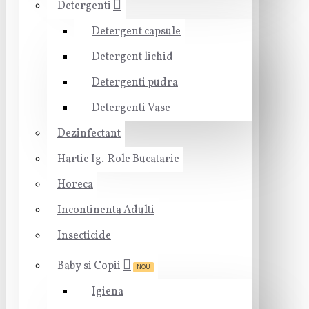
Detergenti
Detergent capsule
Detergent lichid
Detergenti pudra
Detergenti Vase
Dezinfectant
Hartie Ig.-Role Bucatarie
Horeca
Incontinenta Adulti
Insecticide
Baby si Copii
NOU
Igiena