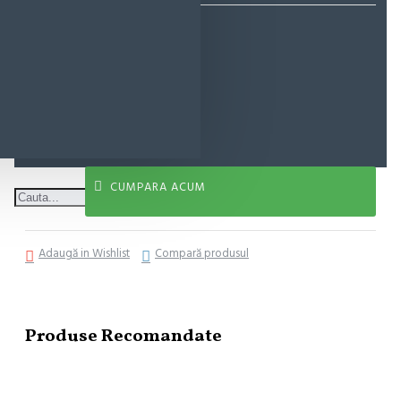
21,38 lei
ADAUGĂ ÎN COŞ
CUMPARA ACUM
Adaugă in Wishlist
Compară produsul
Produse Recomandate