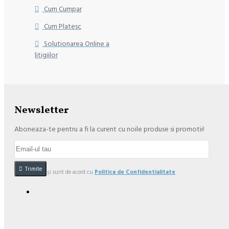
Cum Cumpar
Cum Platesc
Solutionarea Online a
litigiilor
Newsletter
Aboneaza-te pentru a fi la curent cu noile produse si promotii!
Trimite
Am citit şi sunt de acord cu
Politica de Confidentialitate