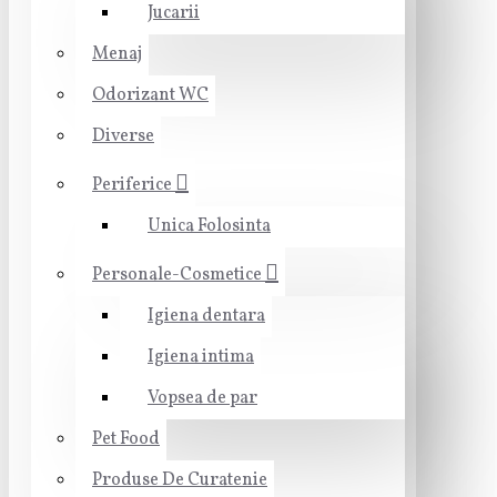
Jucarii
Menaj
Odorizant WC
Diverse
Periferice
Unica Folosinta
Personale-Cosmetice
Igiena dentara
Igiena intima
Vopsea de par
Pet Food
Produse De Curatenie