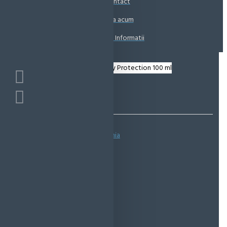
Contact
Coșul este gol!
Suna acum
Solicita Informatii
Bazată pe 0 note.
-
Spune-ţi opinia
IN STOC
Cod produs:
EMS0414
EcoMag Store