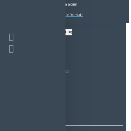
Coșul este gol!
Suna acum
Solicita Informatii
Bazată pe 0 note.
-
Spune-ţi opinia
IN STOC
Cod produs:
EMS0723
EcoMag Store