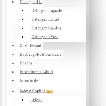
Detergenti
Detergent capsule
Detergent lichid
Detergenti pudra
Detergenti Vase
Dezinfectant
Hartie Ig.-Role Bucatarie
Horeca
Incontinenta Adulti
Insecticide
Baby si Copii
NOU
Igiena