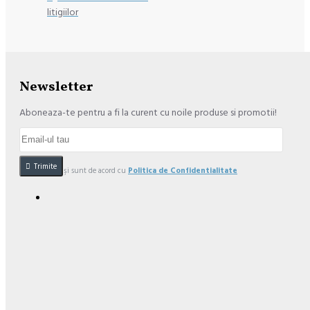
litigiilor
Newsletter
Aboneaza-te pentru a fi la curent cu noile produse si promotii!
Trimite
Am citit şi sunt de acord cu
Politica de Confidentialitate