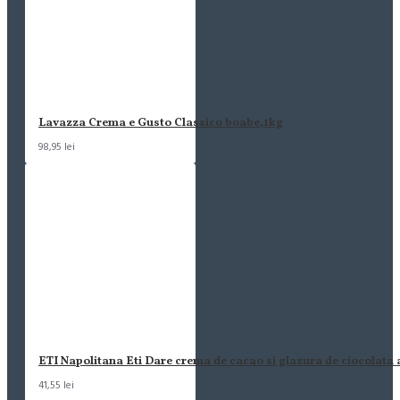
Lavazza Crema e Gusto Classico boabe,1kg
98,95 lei
ETI Napolitana Eti Dare crema de cacao si glazura de ciocolata
41,55 lei