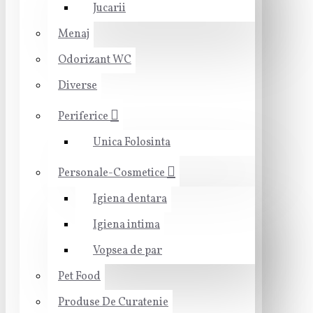
Jucarii
Menaj
Odorizant WC
Diverse
Periferice
Unica Folosinta
Personale-Cosmetice
Igiena dentara
Igiena intima
Vopsea de par
Pet Food
Produse De Curatenie