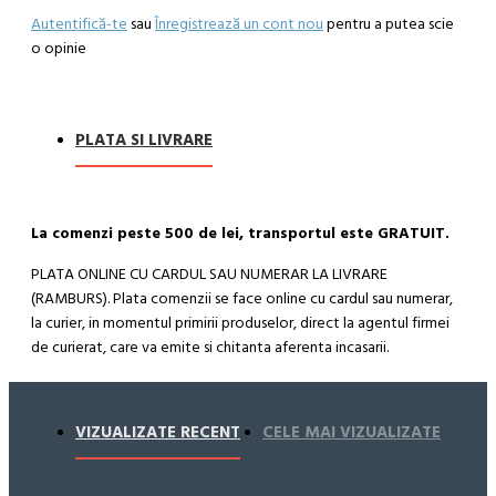
Autentifică-te
sau
Înregistrează un cont nou
pentru a putea scie
o opinie
PLATA SI LIVRARE
La comenzi peste 500 de lei, transportul este GRATUIT.
PLATA ONLINE CU CARDUL SAU NUMERAR LA LIVRARE
(RAMBURS). Plata comenzii se face online cu cardul sau numerar,
la curier, in momentul primirii produselor, direct la agentul firmei
de curierat, care va emite si chitanta aferenta incasarii.
Cum se face livrarea produselor:
Livrarea comenzii la adresa indicata de dvs. si este asigurata de
VIZUALIZATE RECENT
CELE MAI VIZUALIZATE
compania de curierat, care va livreaza comanda în decursul a 24-
48 ore din momentul confirmarii comenzii, daca aceasta a fost