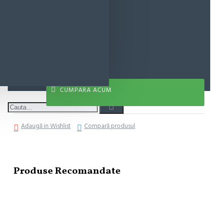
8,49 lei
ADAUGĂ ÎN COŞ
CUMPARA ACUM
Adaugă in Wishlist
Compară produsul
Produse Recomandate