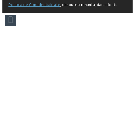
Politica de Confidentialitate
, dar puteti renunta, daca doriti.