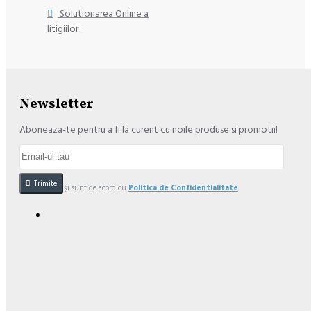
Solutionarea Online a
litigiilor
Newsletter
Aboneaza-te pentru a fi la curent cu noile produse si promotii!
Trimite
Am citit şi sunt de acord cu
Politica de Confidentialitate