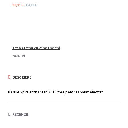
88,97 lei
104,48 lei
Tena crema cu Zinc 100 ml
28,82 lei
DESCRIERE
Pastile Spira antitantari 30+3 free pentru aparat electric
RECENZII