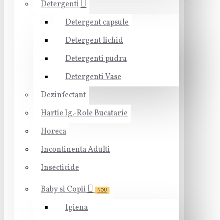
Detergenti
Detergent capsule
Detergent lichid
Detergenti pudra
Detergenti Vase
Dezinfectant
Hartie Ig.-Role Bucatarie
Horeca
Incontinenta Adulti
Insecticide
Baby si Copii
NOU
Igiena