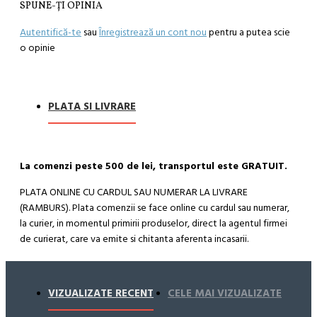
SPUNE-ŢI OPINIA
Autentifică-te
sau
Înregistrează un cont nou
pentru a putea scie
o opinie
PLATA SI LIVRARE
La comenzi peste 500 de lei, transportul este GRATUIT.
PLATA ONLINE CU CARDUL SAU NUMERAR LA LIVRARE
(RAMBURS). Plata comenzii se face online cu cardul sau numerar,
la curier, in momentul primirii produselor, direct la agentul firmei
de curierat, care va emite si chitanta aferenta incasarii.
Cum se face livrarea produselor:
Livrarea comenzii la adresa indicata de dvs. si este asigurata de
VIZUALIZATE RECENT
CELE MAI VIZUALIZATE
compania de curierat, care va livreaza comanda în decursul a 24-