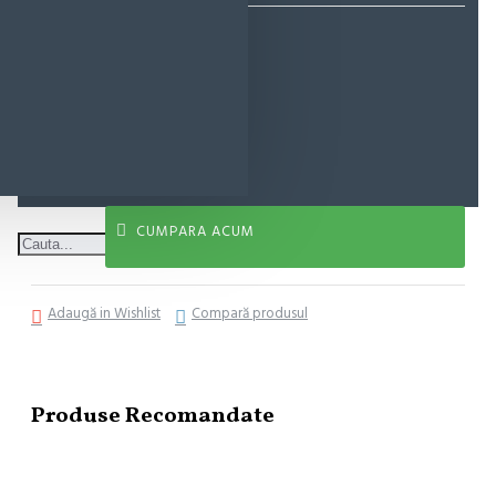
12,70 lei
ADAUGĂ ÎN COŞ
CUMPARA ACUM
Adaugă in Wishlist
Compară produsul
Produse Recomandate