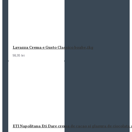
Lavazza Crema e Gusto Classico boabe,1kg
98,95 lei
ETI Napolitana Eti Dare crema de cacao si glazura de ciocolata