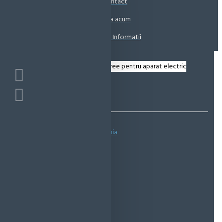
Contact
Coșul este gol!
Suna acum
Solicita Informatii
Bazată pe 0 note.
-
Spune-ţi opinia
IN STOC
Cod produs:
EMS0129
EcoMag Store