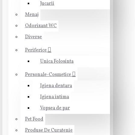
Jucarii
Menaj
Odorizant WC
Diverse
Periferice
Unica Folosinta
Personale-Cosmetice
Igiena dentara
Igiena intima
Vopsea de par
Pet Food
Produse De Curatenie