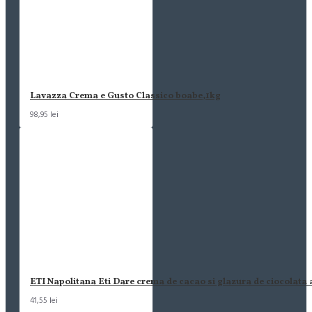
Lavazza Crema e Gusto Classico boabe,1kg
98,95 lei
ETI Napolitana Eti Dare crema de cacao si glazura de ciocolata
41,55 lei