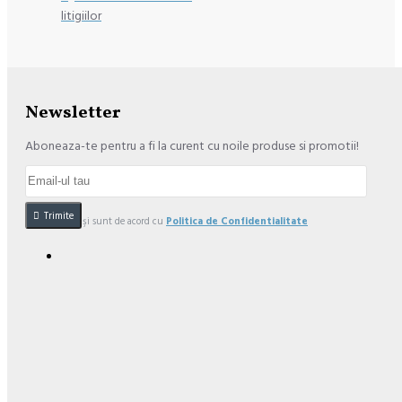
litigiilor
Newsletter
Aboneaza-te pentru a fi la curent cu noile produse si promotii!
Trimite
Am citit şi sunt de acord cu
Politica de Confidentialitate