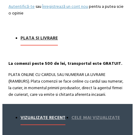
Autentifică-te
sau
Înregistrează un cont nou
pentru a putea scie
o opinie
PLATA SI LIVRARE
La comenzi peste 500 de lei, transportul este GRATUIT.
PLATA ONLINE CU CARDUL SAU NUMERAR LA LIVRARE
(RAMBURS). Plata comenzii se face online cu cardul sau numerar,
la curier, in momentul primirii produselor, direct la agentul firmei
de curierat, care va emite si chitanta aferenta incasarii.
Cum se face livrarea produselor:
Livrarea comenzii la adresa indicata de dvs. si este asigurata de
VIZUALIZATE RECENT
CELE MAI VIZUALIZATE
compania de curierat, care va livreaza comanda în decursul a 24-
48 ore din momentul confirmarii comenzii, daca aceasta a fost