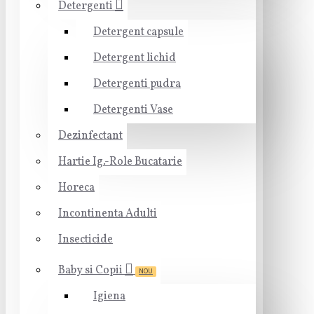
Detergenti
Detergent capsule
Detergent lichid
Detergenti pudra
Detergenti Vase
Dezinfectant
Hartie Ig.-Role Bucatarie
Horeca
Incontinenta Adulti
Insecticide
Baby si Copii
NOU
Igiena