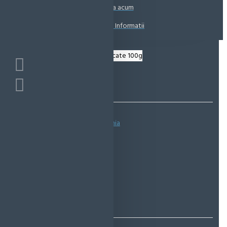
Coșul este gol!
Suna acum
Solicita Informatii
Bazată pe 0 note.
-
Spune-ţi opinia
IN STOC
Cod produs:
EMS0706
EcoMag Store