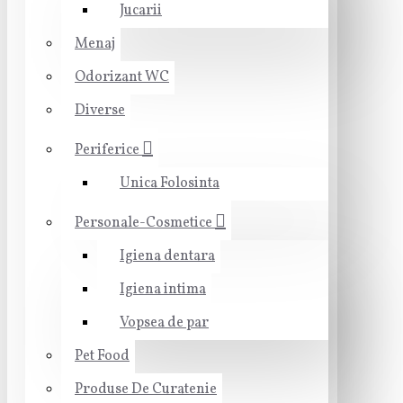
Jucarii
Menaj
Odorizant WC
Diverse
Periferice
Unica Folosinta
Personale-Cosmetice
Igiena dentara
Igiena intima
Vopsea de par
Pet Food
Produse De Curatenie