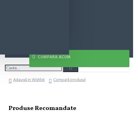
18,72 lei
ADAUGĂ ÎN COŞ
CUMPARA ACUM
Adaugă in Wishlist
Compară produsul
Produse Recomandate