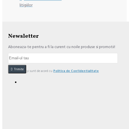
litigiilor
Newsletter
Aboneaza-te pentru a fi la curent cu noile produse si promotii!
Trimite
Am citit şi sunt de acord cu
Politica de Confidentialitate