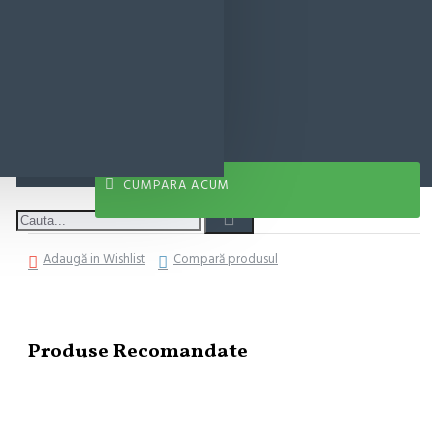
6,40 lei
ADAUGĂ ÎN COŞ
CUMPARA ACUM
Adaugă in Wishlist
Compară produsul
Produse Recomandate