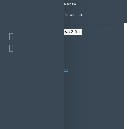
Coșul este gol!
Suna acum
Solicita Informatii
Bazată pe 0 note.
-
Spune-ţi opinia
IN STOC
Cod produs:
EMS0847
EcoMag Store