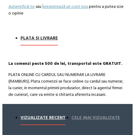
Autentifică-te
sau
Înregistrează un cont nou
pentru a putea scie
o opinie
PLATA SI LIVRARE
La comenzi peste 500 de lei, transportul este GRATUIT.
PLATA ONLINE CU CARDUL SAU NUMERAR LA LIVRARE
(RAMBURS). Plata comenzii se face online cu cardul sau numerar,
la curier, in momentul primirii produselor, direct la agentul firmei
de curierat, care va emite si chitanta aferenta incasarii.
Cum se face livrarea produselor:
Livrarea comenzii la adresa indicata de dvs. si este asigurata de
VIZUALIZATE RECENT
CELE MAI VIZUALIZATE
compania de curierat, care va livreaza comanda în decursul a 24-
48 ore din momentul confirmarii comenzii, daca aceasta a fost