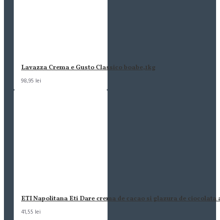
Lavazza Crema e Gusto Classico boabe,1kg
98,95 lei
ETI Napolitana Eti Dare crema de cacao si glazura de ciocolata
41,55 lei