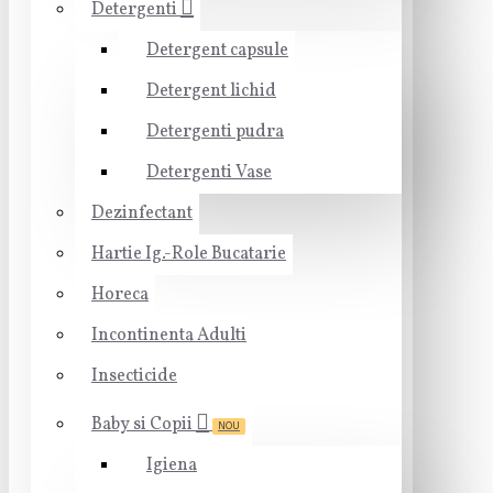
Detergenti
Detergent capsule
Detergent lichid
Detergenti pudra
Detergenti Vase
Dezinfectant
Hartie Ig.-Role Bucatarie
Horeca
Incontinenta Adulti
Insecticide
Baby si Copii
NOU
Igiena