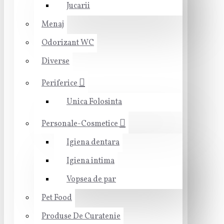
Jucarii
Menaj
Odorizant WC
Diverse
Periferice
Unica Folosinta
Personale-Cosmetice
Igiena dentara
Igiena intima
Vopsea de par
Pet Food
Produse De Curatenie