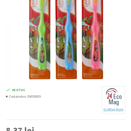
IN STOC
Cod produs:
EMS0839
EcoMag Store
8,37 lei