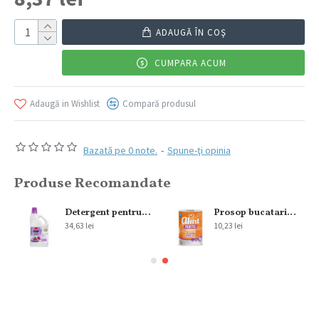
ADAUGĂ ÎN COŞ
CUMPARA ACUM
Adaugă in Wishlist
Compară produsul
Bazată pe 0 note.
-
Spune-ţi opinia
Produse Recomandate
300 ml
Detergent pentru pardoseala Sano Floor Fresh Home Spa 2L
Prosop bucatarie Alint 2str 220 foi
34,63 lei
10,23 lei