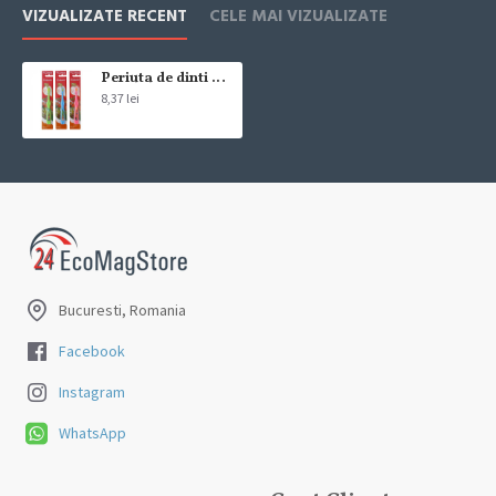
Livrarea comenzii la adresa indicata de dvs. si este asigurata de
VIZUALIZATE RECENT
CELE MAI VIZUALIZATE
compania de curierat, care va livreaza comanda în decursul a 24-48
ore din momentul confirmarii comenzii, daca aceasta a fost plasata
pana in ora 12:00 de luni pana vineri. In cazul in care comanda a fost
Periuta de dinti Colgate Kids verde/roz/albastra/buc varsta 2+
8,37 lei
facuta dupa ora 12:00, sambata sau duminica ne angajam sa
trimitem comanda in prima zi lucratoare.
Exista totusi posibilitatea, destul de rar, sa nu reusim sa iti trimitem
produsul in termenul stabilit daca acesta nu este in stoc la furnizor.
Vei fi instiintat si ti se va oferi un produs ca alternativa sau un
termen aproximativ de livrare, in functie de urgenta ta
In cazul aparitiei unor intarzieri, vei fi instiintat prin email.
Bucuresti, Romania
Produsele sunt livrate la adresa specificata de tine ca adresa de
livrare in momentul plasarii comenzii.
Facebook
Instagram
WhatsApp