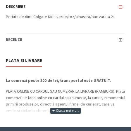
DESCRIERE
Periuta de dinti Colgate Kids verde/roz/albastra/buc varsta 2+
RECENZII
PLATA SI LIVRARE
La comenzi peste 500 de lei, transportul este GRATUIT.
PLATA ONLINE CU CARDUL SAU NUMERAR LA LIVRARE (RAMBURS). Plata
comenzii se face online cu cardul sau numerar, la curier, in momentul
primirii produselor, direct la agentul firmei de curierat, care va
emite si chitanta aferenta incasarii.
Cum se face livrarea produselor: