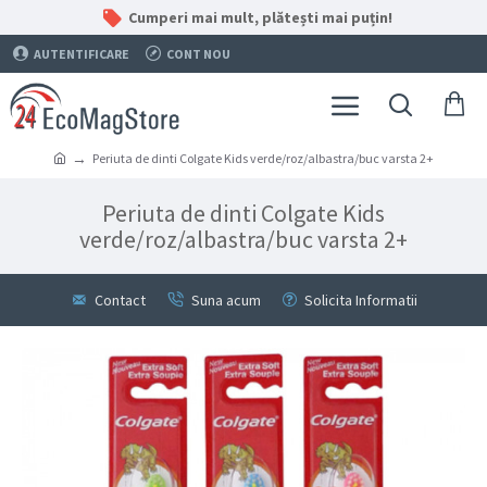
Cumperi mai mult, plătești mai puțin!
AUTENTIFICARE
CONT NOU
Periuta de dinti Colgate Kids verde/roz/albastra/buc varsta 2+
Periuta de dinti Colgate Kids
verde/roz/albastra/buc varsta 2+
Contact
Suna acum
Solicita Informatii