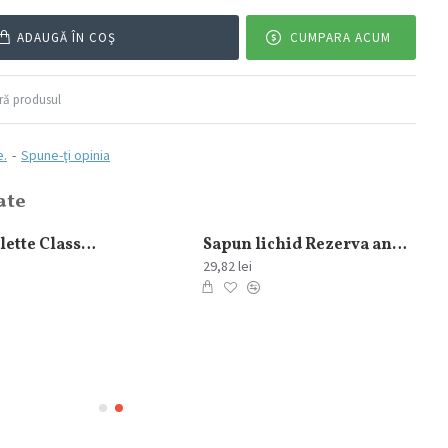
ADAUGĂ ÎN COŞ
CUMPARA ACUM
ă produsul
e.
-
Spune-ţi opinia
ate
Gel de Ras Gillette Classic Original 200 ml
Sapun lichid Rezerva antibacterial Protex Fresh 700 ml
29,82 lei