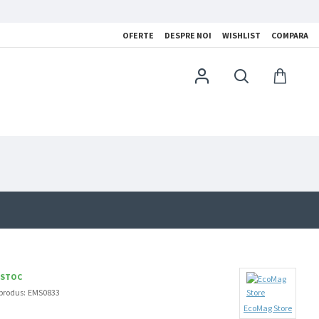
OFERTE
DESPRE NOI
WISHLIST
COMPARA
 STOC
produs:
EMS0833
EcoMag Store