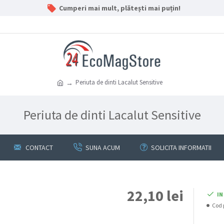
Cumperi mai mult, plătești mai puțin!
Periuta de dinti Lacalut Sensitive
Periuta de dinti Lacalut Sensitive
CONTACT
SUNA ACUM
SOLICITA INFORMATII
22,10 lei
IN
Cod 