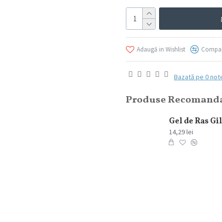
Adaugă in Wishlist
Compar
Bazată pe 0 not
Produse Recomand
Elmiplant Spary cu protectie solara Sun Sensitive SPF 50+ 200 ml
76,84 lei
14,29 lei