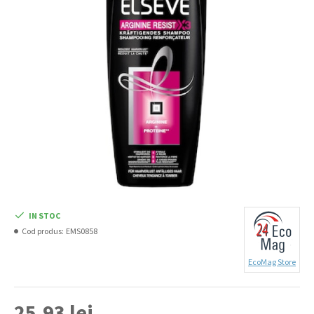
IN STOC
Cod produs:
EMS0858
EcoMag Store
25,93 lei