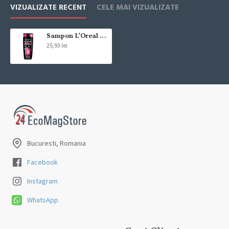
Livrarea comenzii la adresa indicata de dvs. si este asigurata de
VIZUALIZATE RECENT
CELE MAI VIZUALIZATE
compania de curierat, care va livreaza comanda în decursul a 24-48
ore din momentul confirmarii comenzii, daca aceasta a fost plasata
pana in ora 12:00 de luni pana vineri. In cazul in care comanda a fost
Sampon L’Oreal Paris Elseve Arginine Resist 250ml
25,93 lei
facuta dupa ora 12:00, sambata sau duminica ne angajam sa
trimitem comanda in prima zi lucratoare.
Exista totusi posibilitatea, destul de rar, sa nu reusim sa iti trimitem
produsul in termenul stabilit daca acesta nu este in stoc la furnizor.
Vei fi instiintat si ti se va oferi un produs ca alternativa sau un
termen aproximativ de livrare, in functie de urgenta ta
In cazul aparitiei unor intarzieri, vei fi instiintat prin email.
Bucuresti, Romania
Produsele sunt livrate la adresa specificata de tine ca adresa de
livrare in momentul plasarii comenzii.
Facebook
Instagram
WhatsApp