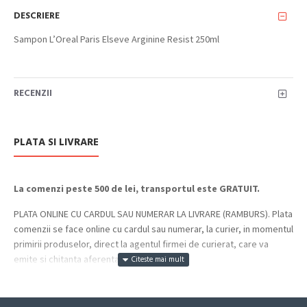
DESCRIERE
Sampon L’Oreal Paris Elseve Arginine Resist 250ml
RECENZII
PLATA SI LIVRARE
La comenzi peste 500 de lei, transportul este GRATUIT.
PLATA ONLINE CU CARDUL SAU NUMERAR LA LIVRARE (RAMBURS). Plata
comenzii se face online cu cardul sau numerar, la curier, in momentul
primirii produselor, direct la agentul firmei de curierat, care va
emite si chitanta aferenta incasarii.
Cum se face livrarea produselor: