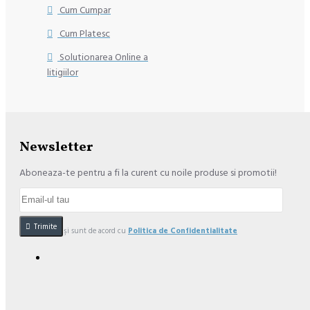
Cum Cumpar
Cum Platesc
Solutionarea Online a
litigiilor
Newsletter
Aboneaza-te pentru a fi la curent cu noile produse si promotii!
Trimite
Am citit şi sunt de acord cu
Politica de Confidentialitate