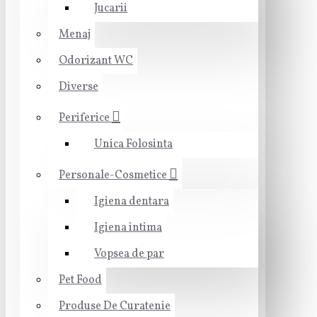
Jucarii
Menaj
Odorizant WC
Diverse
Periferice
Unica Folosinta
Personale-Cosmetice
Igiena dentara
Igiena intima
Vopsea de par
Pet Food
Produse De Curatenie