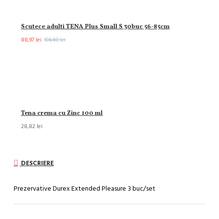
Scutece adulti TENA Plus Small S 30buc 56-85cm
88,97 lei
104,48 lei
Tena crema cu Zinc 100 ml
28,82 lei
DESCRIERE
Prezervative Durex Extended Pleasure 3 buc/set