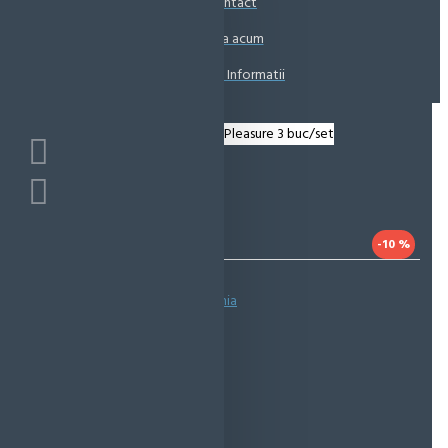
Contact
Coșul este gol!
Suna acum
Solicita Informatii
-10 %
Bazată pe 0 note.
-
Spune-ţi opinia
IN STOC
Cod produs:
EMS0827