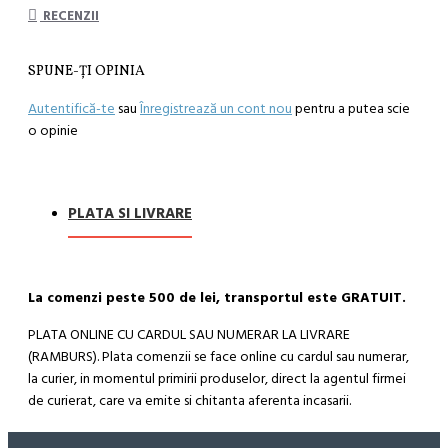
RECENZII
SPUNE-ŢI OPINIA
Autentifică-te
sau
Înregistrează un cont nou
pentru a putea scie
o opinie
PLATA SI LIVRARE
La comenzi peste 500 de lei, transportul este GRATUIT.
PLATA ONLINE CU CARDUL SAU NUMERAR LA LIVRARE
(RAMBURS). Plata comenzii se face online cu cardul sau numerar,
la curier, in momentul primirii produselor, direct la agentul firmei
de curierat, care va emite si chitanta aferenta incasarii.
Cum se face livrarea produselor: