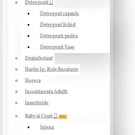
Detergenti
Detergent capsule
Detergent lichid
Detergenti pudra
Detergenti Vase
Dezinfectant
Hartie Ig.-Role Bucatarie
Horeca
Incontinenta Adulti
Insecticide
Baby si Copii
NOU
Igiena