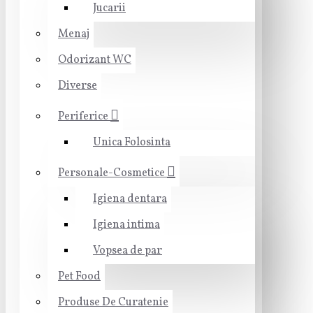
Jucarii
Menaj
Odorizant WC
Diverse
Periferice
Unica Folosinta
Personale-Cosmetice
Igiena dentara
Igiena intima
Vopsea de par
Pet Food
Produse De Curatenie