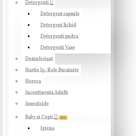
Detergenti
Detergent capsule
Detergent lichid
Detergenti pudra
Detergenti Vase
Dezinfectant
Hartie Ig.-Role Bucatarie
Horeca
Incontinenta Adulti
Insecticide
Baby si Copii
NOU
Igiena