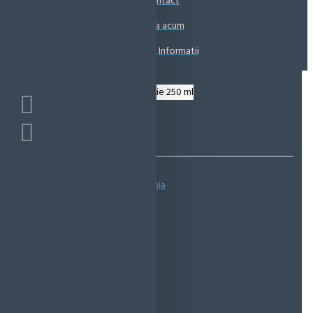
Contact
Coșul este gol!
Suna acum
Solicita Informatii
Bazată pe 0 note.
-
Spune-ţi opinia
IN STOC
Cod produs:
EMS0125
EcoMag Store