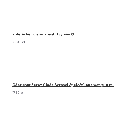
Solutie bucatarie Royal Hygiene 5L
86,83 lei
Odorizant Spray Glade Aerosol Apple&Cinnamon 300 ml
17,58 lei