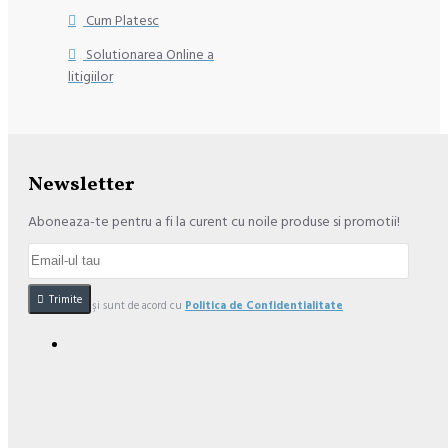
Cum Platesc
Solutionarea Online a
litigiilor
Newsletter
Aboneaza-te pentru a fi la curent cu noile produse si promotii!
Trimite
Am citit şi sunt de acord cu
Politica de Confidentialitate