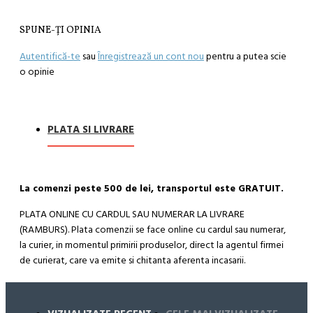
SPUNE-ŢI OPINIA
Autentifică-te
sau
Înregistrează un cont nou
pentru a putea scie
o opinie
PLATA SI LIVRARE
La comenzi peste 500 de lei, transportul este GRATUIT.
PLATA ONLINE CU CARDUL SAU NUMERAR LA LIVRARE
(RAMBURS). Plata comenzii se face online cu cardul sau numerar,
la curier, in momentul primirii produselor, direct la agentul firmei
de curierat, care va emite si chitanta aferenta incasarii.
Cum se face livrarea produselor:
Livrarea comenzii la adresa indicata de dvs. si este asigurata de