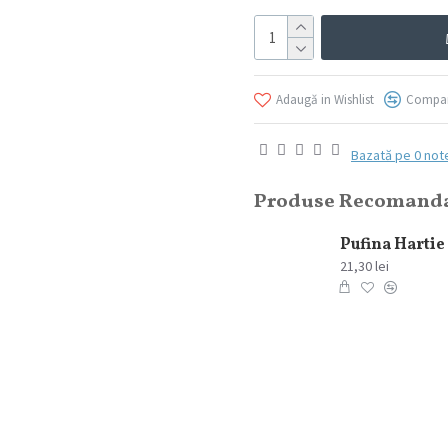
Adaugă in Wishlist
Compar
Bazată pe 0 not
Produse Recomand
21,30 lei