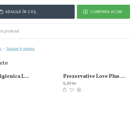
ADAUGĂ ÎN COŞ
CUMPARA ACUM
ă produsul
e.
-
Spune-ţi opinia
ate
Pufina Hartie igienica Lux Gradina de Trandafiri 8 role 3 straturi
Prezervative Love Plus Sensation 3 buc/set
6,49 lei