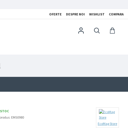
OFERTE
DESPRE NOI
WISHLIST
COMPARA
l
 STOC
produs:
EMS0980
EcoMag Store