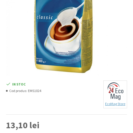
IN STOC
Cod produs:
EMS1024
EcoMag Store
13,10 lei