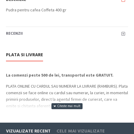
Pudra pentru cafea Coffeta 400 gr
RECENZII
PLATA SI LIVRARE
La comenzi peste 500 de lei, transportul este GRATUIT.
PLATA ONLINE CU CARDUL SAU NUMERAR LA LIVRARE (RAMBURS). Plata
comenzii se face online cu cardul sau numerar, la curier, in momentul
primirii produselor, direct la agentul firmei de curierat, care va
emite si chitanta aferenta incasarii.
Cum se face livrarea produselor:
Livrarea comenzii la adresa indicata de dvs. si este asigurata de
VIZUALIZATE RECENT
CELE MAI VIZUALIZATE