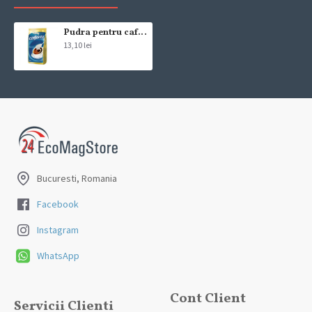
compania de curierat, care va livreaza comanda în decursul a 24-48
ore din momentul confirmarii comenzii, daca aceasta a fost plasata
pana in ora 12:00 de luni pana vineri. In cazul in care comanda a fost
Pudra pentru cafea Coffeta 400 gr
13,10 lei
facuta dupa ora 12:00, sambata sau duminica ne angajam sa
trimitem comanda in prima zi lucratoare.
Exista totusi posibilitatea, destul de rar, sa nu reusim sa iti trimitem
produsul in termenul stabilit daca acesta nu este in stoc la furnizor.
Vei fi instiintat si ti se va oferi un produs ca alternativa sau un
termen aproximativ de livrare, in functie de urgenta ta
In cazul aparitiei unor intarzieri, vei fi instiintat prin email.
Bucuresti, Romania
Produsele sunt livrate la adresa specificata de tine ca adresa de
livrare in momentul plasarii comenzii.
Facebook
Instagram
WhatsApp
Cont Client
Servicii Clienti