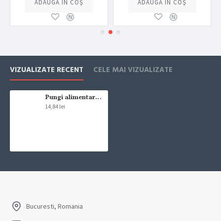
ADAUGĂ ÎN COŞ
ADAUGĂ ÎN COŞ
VIZUALIZATE RECENT
CELE MAI VIZUALIZATE
Pungi alimentare Fino rola 3l 250 buc
14,84 lei
Bucuresti, Romania