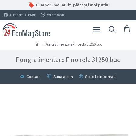
Cumperi mai mult, plătești mai puțin!
AUTENTIFICARE
CONT NOU
Pungi alimentare Fino rola 3l 250 buc
Pungi alimentare Fino rola 3l 250 buc
Contact
Suna acum
Solicita Informatii