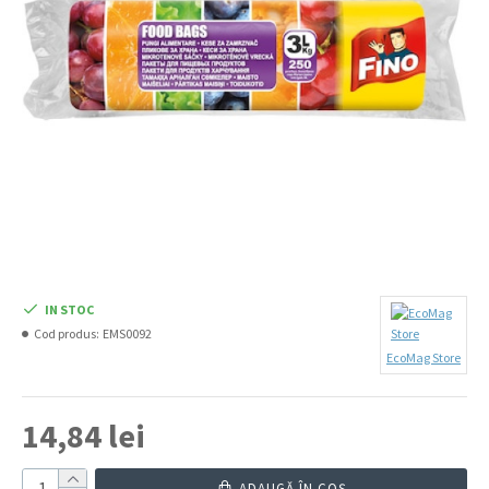
IN STOC
Cod produs:
EMS0092
EcoMag Store
14,84 lei
ADAUGĂ ÎN COŞ