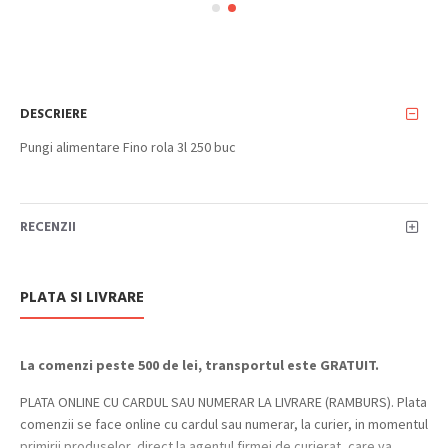
DESCRIERE
Pungi alimentare Fino rola 3l 250 buc
RECENZII
PLATA SI LIVRARE
La comenzi peste 500 de lei, transportul este GRATUIT.
PLATA ONLINE CU CARDUL SAU NUMERAR LA LIVRARE (RAMBURS). Plata
comenzii se face online cu cardul sau numerar, la curier, in momentul
primirii produselor, direct la agentul firmei de curierat, care va