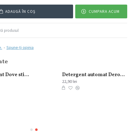
ADAUGĂ ÎN COŞ
CUMPARA ACUM
ă produsul
e.
-
Spune-ţi opinia
ate
Antiperspirant Dove stick Invisible Dry Woman 40 ml
Detergent automat Dero Levantica si Iasomie 2in1, 1.5 kg 20 spalari
22,90 lei