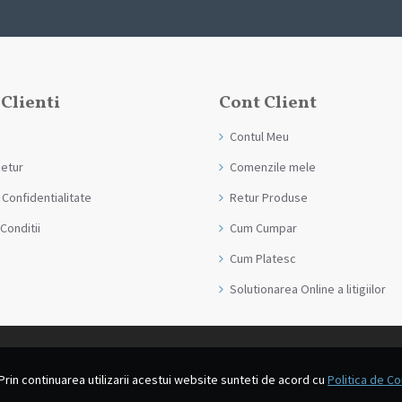
 Clienti
Cont Client
Contul Meu
Retur
Comenzile mele
 Confidentialitate
Retur Produse
Conditii
Cum Cumpar
Cum Platesc
Solutionarea Online a litigiilor
Prin continuarea utilizarii acestui website sunteti de acord cu
Politica de Co