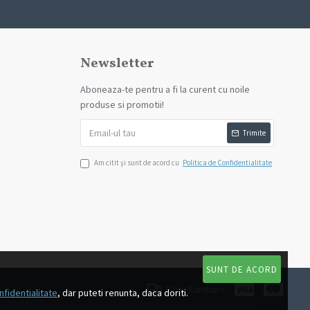
Newsletter
Aboneaza-te pentru a fi la curent cu noile
produse si promotii!
Trimite
Am citit şi sunt de acord cu
Politica de Confidentialitate
SUNT DE ACORD
Plata Ramburs
nfidentialitate
, dar puteti renunta, daca doriti.