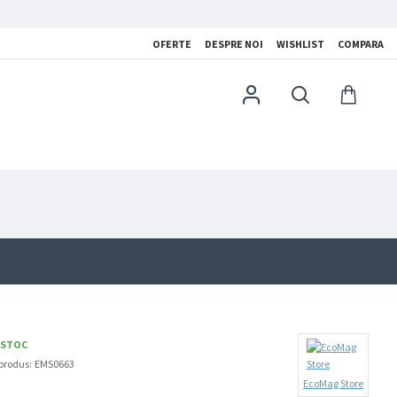
OFERTE
DESPRE NOI
WISHLIST
COMPARA
 STOC
produs:
EMS0663
EcoMag Store