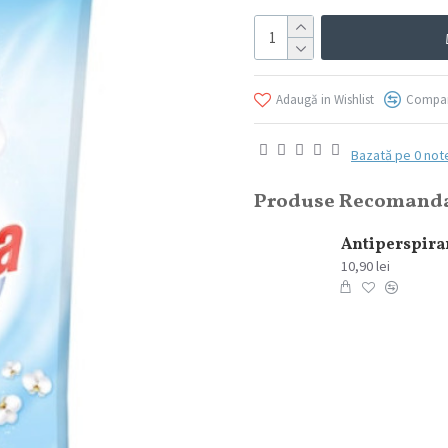
Adaugă in Wishlist
Compar
Bazată pe 0 not
Produse Recomand
Lavazza Espresso Set Ceramica, 100ml, 6 buc/set
354,07 lei
10,90 lei