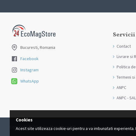
Servicii
Contact
Bucuresti, Romania
Livrare si 
Facebook
Politica de
Instagram
Termeni si 
WhatsApp
ANPC
ANPC - SAL
Cookies
Copyright © 2024, EcoMag Store SRL
Acest site utilizeaza cookie-uri pentru a va imbunatati experienta. 