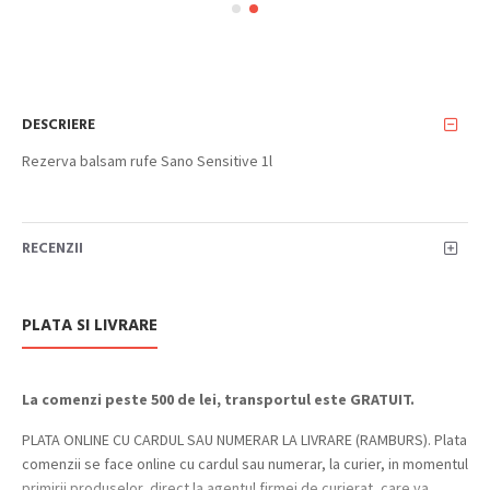
DESCRIERE
Rezerva balsam rufe Sano Sensitive 1l
RECENZII
PLATA SI LIVRARE
La comenzi peste 500 de lei, transportul este GRATUIT.
PLATA ONLINE CU CARDUL SAU NUMERAR LA LIVRARE (RAMBURS). Plata
comenzii se face online cu cardul sau numerar, la curier, in momentul
primirii produselor, direct la agentul firmei de curierat, care va