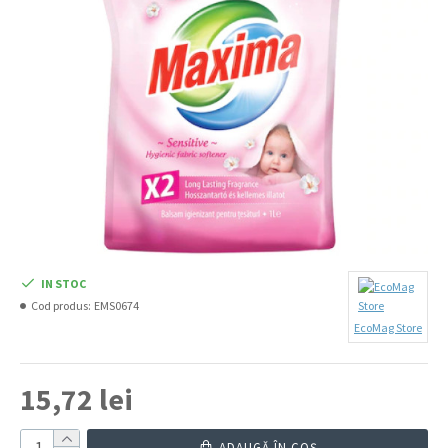
IN STOC
Cod produs:
EMS0674
EcoMag Store
15,72 lei
ADAUGĂ ÎN COŞ