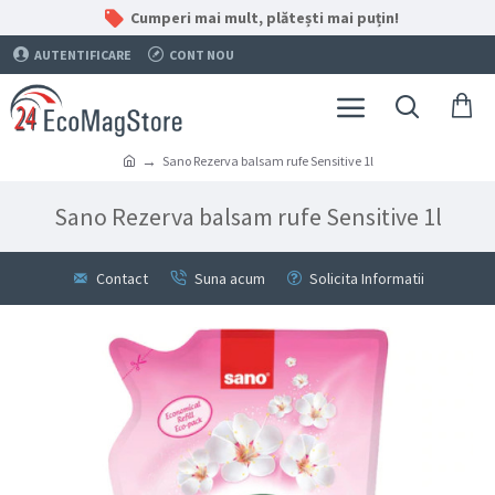
Cumperi mai mult, plătești mai puțin!
AUTENTIFICARE
CONT NOU
Sano Rezerva balsam rufe Sensitive 1l
Sano Rezerva balsam rufe Sensitive 1l
Contact
Suna acum
Solicita Informatii