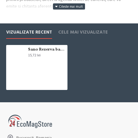
emite si chitanta aferenta incasarii.
Cum se face livrarea produselor:
Livrarea comenzii la adresa indicata de dvs. si este asigurata de
VIZUALIZATE RECENT
CELE MAI VIZUALIZATE
compania de curierat, care va livreaza comanda în decursul a 24-48
ore din momentul confirmarii comenzii, daca aceasta a fost plasata
pana in ora 12:00 de luni pana vineri. In cazul in care comanda a fost
Sano Rezerva balsam rufe Sensitive 1l
15,72 lei
facuta dupa ora 12:00, sambata sau duminica ne angajam sa
trimitem comanda in prima zi lucratoare.
Exista totusi posibilitatea, destul de rar, sa nu reusim sa iti trimitem
produsul in termenul stabilit daca acesta nu este in stoc la furnizor.
Vei fi instiintat si ti se va oferi un produs ca alternativa sau un
termen aproximativ de livrare, in functie de urgenta ta
In cazul aparitiei unor intarzieri, vei fi instiintat prin email.
Produsele sunt livrate la adresa specificata de tine ca adresa de
livrare in momentul plasarii comenzii.
Bucuresti, Romania