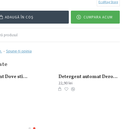
EcoMag Store
ADAUGĂ ÎN COŞ
CUMPARA ACUM
ă produsul
e.
-
Spune-ţi opinia
ate
Antiperspirant Dove stick Invisible Dry Woman 40 ml
Detergent automat Dero Levantica si Iasomie 2in1, 1.5 kg 20 spalari
22,90 lei