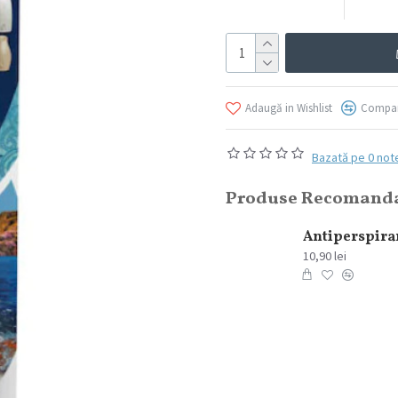
Adaugă in Wishlist
Compar
Bazată pe 0 not
Produse Recomand
Lavazza Espresso Set Ceramica, 100ml, 6 buc/set
354,07 lei
10,90 lei