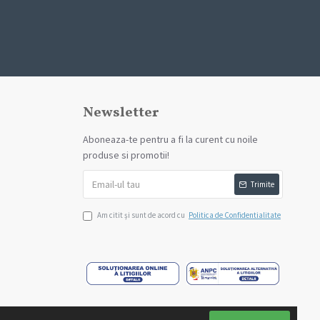
Newsletter
Aboneaza-te pentru a fi la curent cu noile
produse si promotii!
Trimite
Am citit şi sunt de acord cu
Politica de Confidentialitate