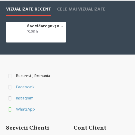
Livrarea comenzii la adresa indicata de dvs. si este asigurata de
VIZUALIZATE RECENT
CELE MAI VIZUALIZATE
compania de curierat, care va livreaza comanda în decursul a 24-48
ore din momentul confirmarii comenzii, daca aceasta a fost plasata
pana in ora 12:00 de luni pana vineri. In cazul in care comanda a fost
Sac vidare 50×70 M
10,98 lei
facuta dupa ora 12:00, sambata sau duminica ne angajam sa trimitem
comanda in prima zi lucratoare.
Exista totusi posibilitatea, destul de rar, sa nu reusim sa iti trimitem
produsul in termenul stabilit daca acesta nu este in stoc la furnizor.
Vei fi instiintat si ti se va oferi un produs ca alternativa sau un termen
aproximativ de livrare, in functie de urgenta ta
Bucuresti, Romania
In cazul aparitiei unor intarzieri, vei fi instiintat prin email.
Facebook
Produsele sunt livrate la adresa specificata de tine ca adresa de
Instagram
livrare in momentul plasarii comenzii.
WhatsApp
Servicii Clienti
Cont Client