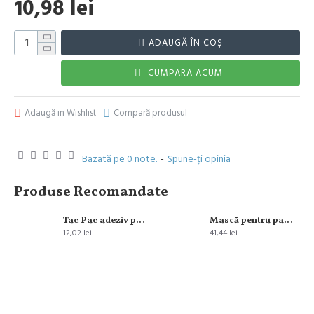
10,98 lei
ADAUGĂ ÎN COŞ
CUMPARA ACUM
Adaugă in Wishlist
Compară produsul
Bazată pe 0 note.
-
Spune-ţi opinia
Produse Recomandate
Tac Pac adeziv pentru incaltaminte 9 gr
Mască pentru par L’Oreal Paris Elseve Ulei Extraordinary 300 ml
12,02 lei
41,44 lei