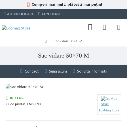
Cumperi mai mult, plătești mai puțin!
AUTENTIFICARE
CONT NOU
Sac vidare 50×70 M
Sac vidare 50×70 M
Contact
Suna acum
Solicita Informatii
IN STOC
Cod produs:
EMS0590
EcoMag Store