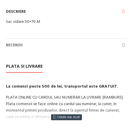
DESCRIERE
Sac vidare 50×70 M
RECENZII
PLATA SI LIVRARE
La comenzi peste 500 de lei, transportul este GRATUIT.
PLATA ONLINE CU CARDUL SAU NUMERAR LA LIVRARE (RAMBURS).
Plata comenzii se face online cu cardul sau numerar, la curier, in
momentul primirii produselor, direct la agentul firmei de curierat,
care va emite si chitanta aferenta incasarii.
Cum se face livrarea produselor: