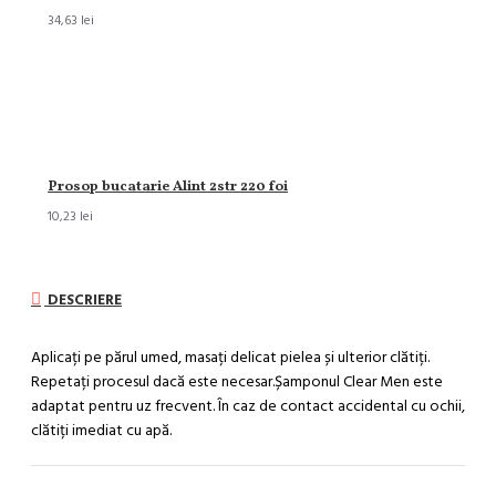
34,63 lei
Prosop bucatarie Alint 2str 220 foi
10,23 lei
DESCRIERE
Aplicați pe părul umed, masați delicat pielea și ulterior clătiți.
Repetați procesul dacă este necesar.Șamponul Clear Men este
adaptat pentru uz frecvent. În caz de contact accidental cu ochii,
clătiți imediat cu apă.