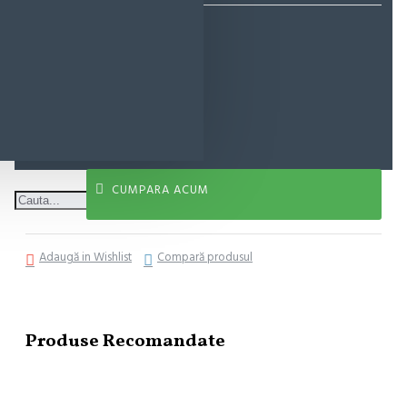
18,85 lei
ADAUGĂ ÎN COŞ
CUMPARA ACUM
Adaugă in Wishlist
Compară produsul
Produse Recomandate