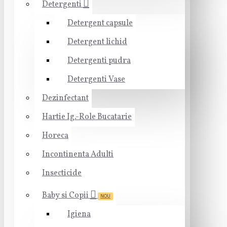
Detergenti
Detergent capsule
Detergent lichid
Detergenti pudra
Detergenti Vase
Dezinfectant
Hartie Ig.-Role Bucatarie
Horeca
Incontinenta Adulti
Insecticide
Baby si Copii
NOU
Igiena