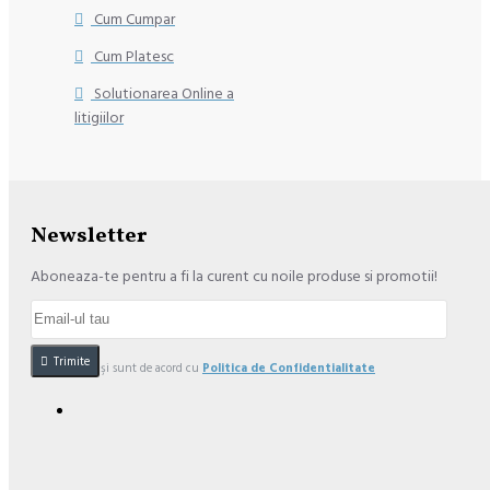
Cum Cumpar
Cum Platesc
Solutionarea Online a
litigiilor
Newsletter
Aboneaza-te pentru a fi la curent cu noile produse si promotii!
Trimite
Am citit şi sunt de acord cu
Politica de Confidentialitate