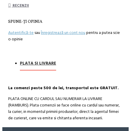
RECENZII
SPUNE-ŢI OPINIA
Autentifică-te
sau
Înregistrează un cont nou
pentru a putea scie
o opinie
PLATA SI LIVRARE
La comenzi peste 500 de lei, transportul este GRATUIT.
PLATA ONLINE CU CARDUL SAU NUMERAR LA LIVRARE
(RAMBURS). Plata comenzii se face online cu cardul sau numerar,
la curier, in momentul primirii produselor, direct la agentul firmei
de curierat, care va emite si chitanta aferenta incasarii.
Cum se face livrarea produselor: