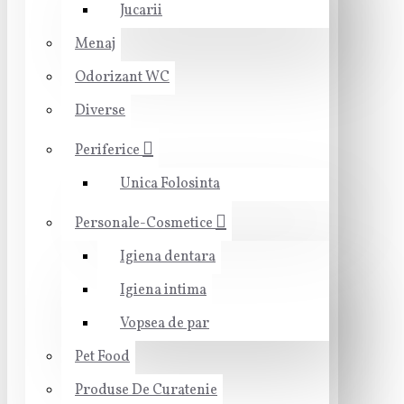
Jucarii
Menaj
Odorizant WC
Diverse
Periferice
Unica Folosinta
Personale-Cosmetice
Igiena dentara
Igiena intima
Vopsea de par
Pet Food
Produse De Curatenie