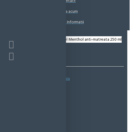
Contact
Coșul este gol!
Suna acum
Solicita Informatii
Bazată pe 0 note.
-
Spune-ţi opinia
IN STOC
Cod produs:
EMS0293
EcoMag Store