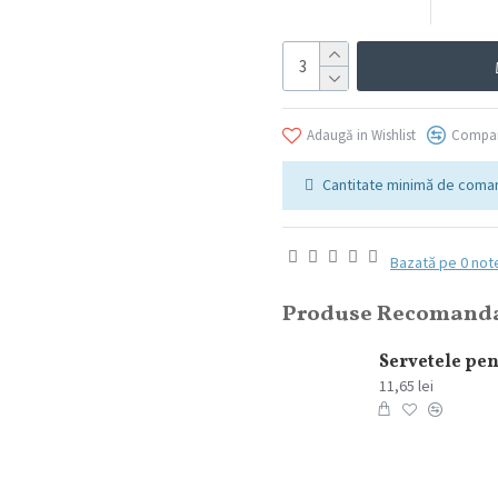
Adaugă in Wishlist
Compar
Cantitate minimă de coman
Bazată pe 0 not
Produse Recomand
Prezervative Love Plus Sensation 3 buc/set
6,49 lei
11,65 lei