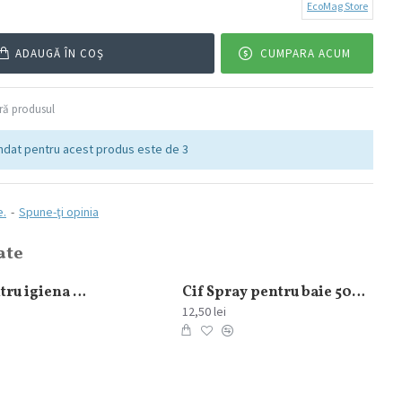
EcoMag Store
ADAUGĂ ÎN COŞ
CUMPARA ACUM
ă produsul
dat pentru acest produs este de 3
e.
-
Spune-ţi opinia
ate
Servetele pentru igiena intima 10 buc
Cif Spray pentru baie 500ml
12,50 lei