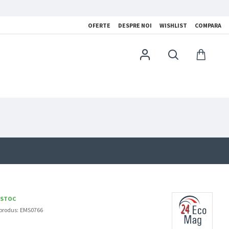
OFERTE
DESPRE NOI
WISHLIST
COMPARA
 STOC
produs:
EMS0766