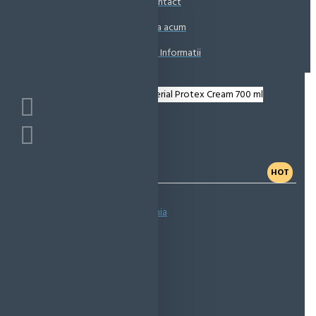
Contact
Coșul este gol!
Suna acum
Solicita Informatii
HOT
Bazată pe 0 note.
-
Spune-ţi opinia
IN STOC
Cod produs:
EMS0763