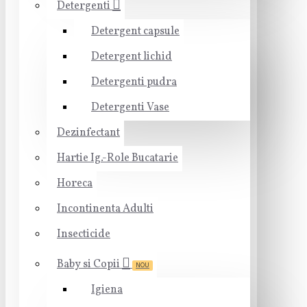
Detergenti
Detergent capsule
Detergent lichid
Detergenti pudra
Detergenti Vase
Dezinfectant
Hartie Ig.-Role Bucatarie
Horeca
Incontinenta Adulti
Insecticide
Baby si Copii
NOU
Igiena