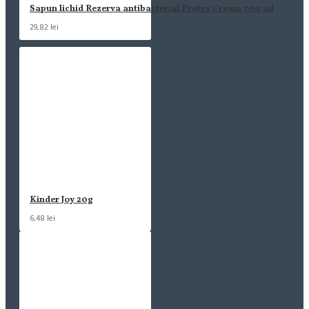
Sapun lichid Rezerva antibacterial Protex Cream 700 ml
29,82 lei
Kinder Joy 20g
6,48 lei