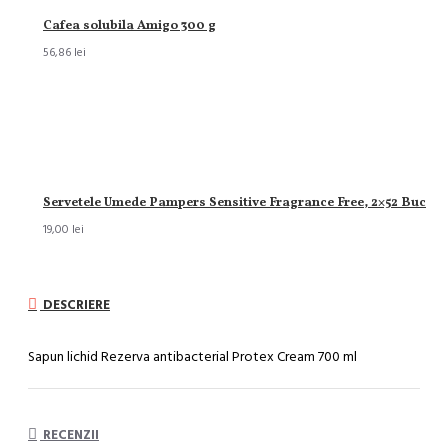
Cafea solubila Amigo 300 g
56,86 lei
Servetele Umede Pampers Sensitive Fragrance Free, 2×52 Buc
19,00 lei
DESCRIERE
Sapun lichid Rezerva antibacterial Protex Cream 700 ml
RECENZII