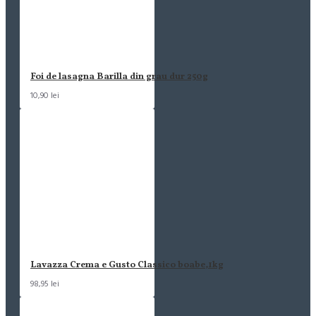
Foi de lasagna Barilla din grau dur 250g
10,90 lei
Lavazza Crema e Gusto Classico boabe,1kg
98,95 lei