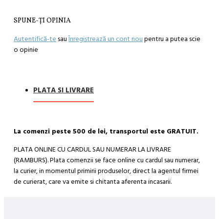
SPUNE-ŢI OPINIA
Autentifică-te
sau
Înregistrează un cont nou
pentru a putea scie
o opinie
PLATA SI LIVRARE
La comenzi peste 500 de lei, transportul este GRATUIT.
PLATA ONLINE CU CARDUL SAU NUMERAR LA LIVRARE
(RAMBURS). Plata comenzii se face online cu cardul sau numerar,
la curier, in momentul primirii produselor, direct la agentul firmei
de curierat, care va emite si chitanta aferenta incasarii.
Cum se face livrarea produselor:
Livrarea comenzii la adresa indicata de dvs. si este asigurata de