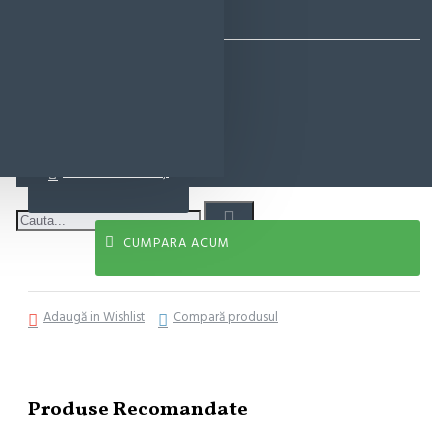
EcoMag Store
29,82 lei
ADAUGĂ ÎN COŞ
CUMPARA ACUM
Adaugă in Wishlist
Compară produsul
Produse Recomandate