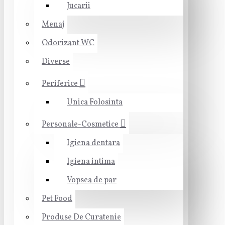
Jucarii
Menaj
Odorizant WC
Diverse
Periferice
Unica Folosinta
Personale-Cosmetice
Igiena dentara
Igiena intima
Vopsea de par
Pet Food
Produse De Curatenie