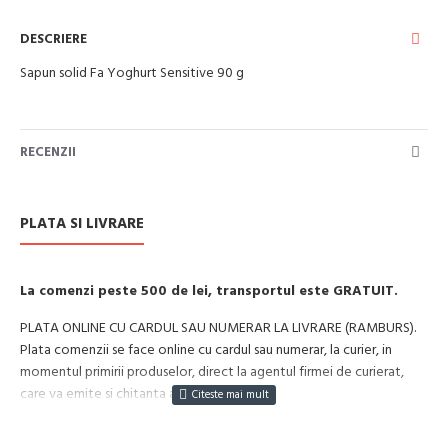
DESCRIERE
Sapun solid Fa Yoghurt Sensitive 90 g
RECENZII
PLATA SI LIVRARE
La comenzi peste 500 de lei, transportul este GRATUIT.
PLATA ONLINE CU CARDUL SAU NUMERAR LA LIVRARE (RAMBURS).
Plata comenzii se face online cu cardul sau numerar, la curier, in
momentul primirii produselor, direct la agentul firmei de curierat,
care va emite si chitanta aferenta incasarii.
Cum se face livrarea produselor: