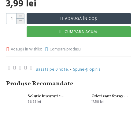
3,99 lei
ADAUGĂ ÎN COŞ
CUMPARA ACUM
Adaugă in Wishlist
Compară produsul
Bazată pe 0 note.
-
Spune-ţi opinia
Produse Recomandate
Solutie bucatarie Royal Hygiene 5L
Odorizant Spray Glade Aerosol Apple&Cinnamon 300 ml
86,83 lei
17,58 lei