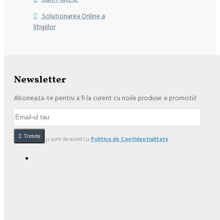
Solutionarea Online a
litigiilor
Newsletter
Aboneaza-te pentru a fi la curent cu noile produse si promotii!
Trimite
Am citit şi sunt de acord cu
Politica de Confidentialitate