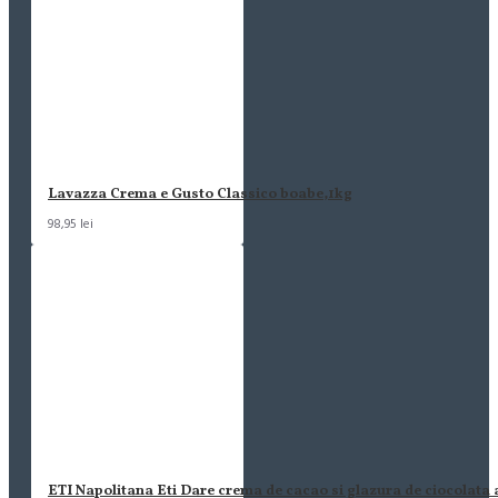
Lavazza Crema e Gusto Classico boabe,1kg
98,95 lei
ETI Napolitana Eti Dare crema de cacao si glazura de ciocolata