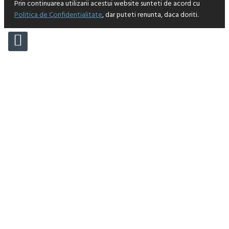
Prin continuarea utilizarii acestui website sunteti de acord cu
Politica de Confidentialitate
, dar puteti renunta, daca doriti.