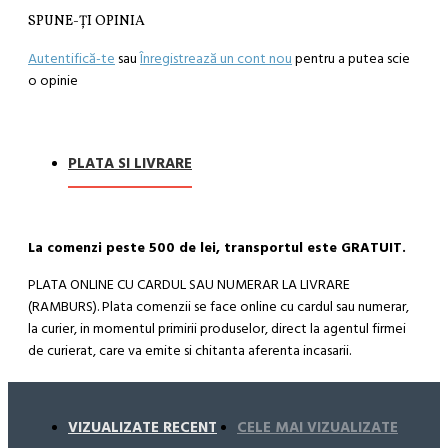
SPUNE-ŢI OPINIA
Autentifică-te
sau
Înregistrează un cont nou
pentru a putea scie
o opinie
PLATA SI LIVRARE
La comenzi peste 500 de lei, transportul este GRATUIT.
PLATA ONLINE CU CARDUL SAU NUMERAR LA LIVRARE
(RAMBURS). Plata comenzii se face online cu cardul sau numerar,
la curier, in momentul primirii produselor, direct la agentul firmei
de curierat, care va emite si chitanta aferenta incasarii.
Cum se face livrarea produselor:
Livrarea comenzii la adresa indicata de dvs. si este asigurata de
VIZUALIZATE RECENT
CELE MAI VIZUALIZATE
compania de curierat, care va livreaza comanda în decursul a 24-