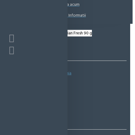
Coșul este gol!
Suna acum
Solicita Informatii
Bazată pe 0 note.
-
Spune-ţi opinia
IN STOC
Cod produs:
EMS0787
EcoMag Store