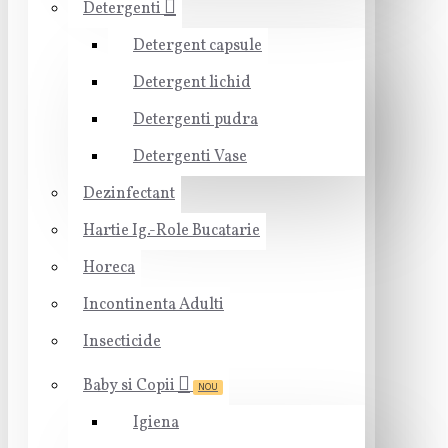
Detergenti
Detergent capsule
Detergent lichid
Detergenti pudra
Detergenti Vase
Dezinfectant
Hartie Ig.-Role Bucatarie
Horeca
Incontinenta Adulti
Insecticide
Baby si Copii
NOU
Igiena