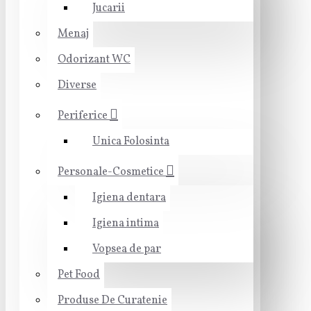
Jucarii
Menaj
Odorizant WC
Diverse
Periferice
Unica Folosinta
Personale-Cosmetice
Igiena dentara
Igiena intima
Vopsea de par
Pet Food
Produse De Curatenie