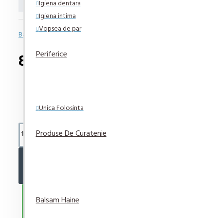
Igiena dentara
Igiena intima
Vopsea de par
Bazată pe 0 note.
-
Spune-ţi opinia
Periferice
8,58 lei
Unica Folosinta
Produse De Curatenie
ADAUGĂ ÎN COŞ
CUMPARA ACUM
Balsam Haine