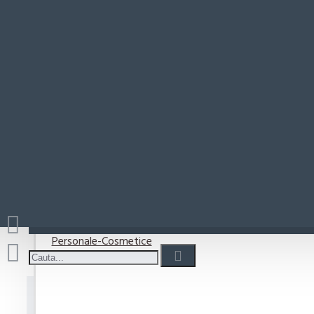
Paste-Sos Paste
S
Rio Mare
Coșul este gol!
Detergenti
Detergent capsule
Detergent lichid
Detergenti pudra
Detergenti Vase
Personale-Cosmetice
Servetele Antidecolorare Rufe