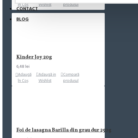
în Coş
Wishlist
produsul
CONTACT
BLOG
Kinder Joy 20g
6,48 lei
Adaugă
Adaugă in
Compară
în Coş
Wishlist
produsul
Foi de lasagna Barilla din grau dur 250g