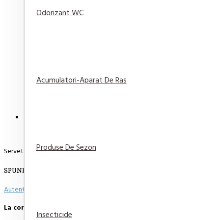
Odorizant WC
Sapun lichid Rezerva antibacterial Protex Fresh 7
29,82 lei
Adaugă
Adaugă in
Compară
în Coş
Wishlist
produsul
Acumulatori-Aparat De Ras
DESCRIERE
RECENZII
PLATA SI LIVRARE
Produse De Sezon
Servetele Antidecolorare Rufe 12 buc/pachet
SPUNE-ŢI OPINIA
Autentifică-te
sau
Înregistrează un cont nou
pentru a putea scie o opinie
La comenzi peste 500 de lei, transportul este GRATUIT.
Insecticide