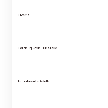
Diverse
Elmiplant Spary cu protectie solara Sun Sensitive
76,84 lei
Adaugă
Adaugă in
Compară
în Coş
Wishlist
produsul
Hartie Ig.-Role Bucatarie
Gel de Ras Gillette Classic Original 200 ml
14,29 lei
Incontinenta Adulti
Adaugă
Adaugă in
Compară
în Coş
Wishlist
produsul