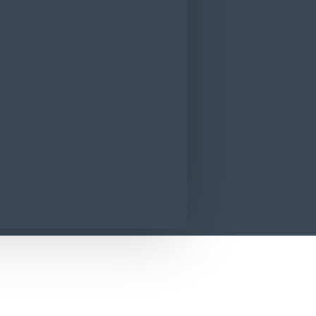
ervetele Antidecolorare Rufe 12 buc/pach
CONTACT
SUNA ACUM
SOLICITA INFORMATII
 12 buc/pachet