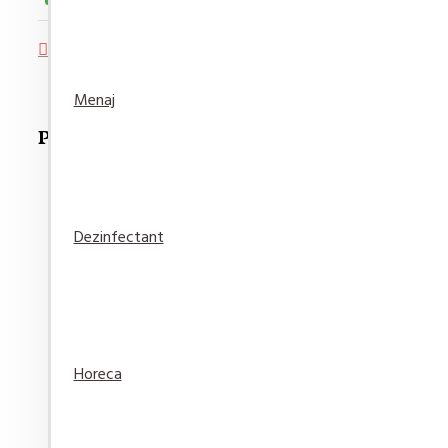
Adaugă in Wishlist
Compară produsul
Menaj
Produse Recomandate
Dezinfectant
Detergent pardoseala Asevi Roz 1L
15,94 lei
Adaugă
Adaugă in
Compară
Horeca
în Coş
Wishlist
produsul