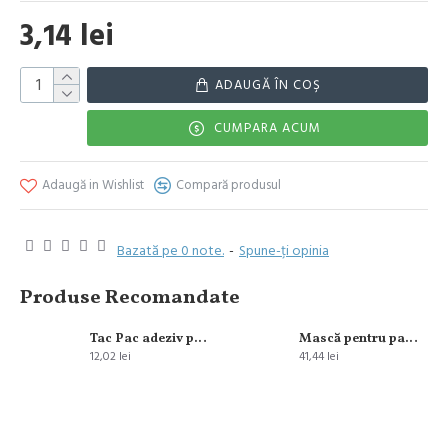
3,14 lei
ADAUGĂ ÎN COŞ
CUMPARA ACUM
Adaugă in Wishlist
Compară produsul
Bazată pe 0 note.
-
Spune-ţi opinia
Produse Recomandate
Tac Pac adeziv pentru incaltaminte 9 gr
Mască pentru par L’Oreal Paris Elseve Ulei Extraordinary 300 ml
12,02 lei
41,44 lei