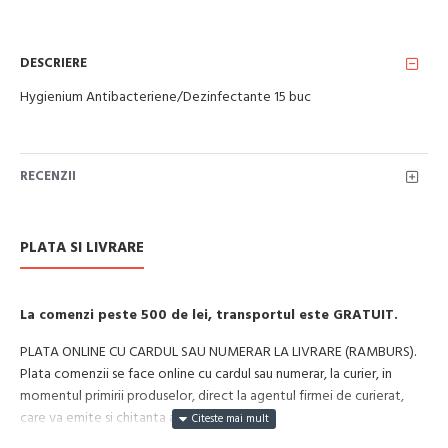
DESCRIERE
Hygienium Antibacteriene/Dezinfectante 15 buc
RECENZII
PLATA SI LIVRARE
La comenzi peste 500 de lei, transportul este GRATUIT.
PLATA ONLINE CU CARDUL SAU NUMERAR LA LIVRARE (RAMBURS).
Plata comenzii se face online cu cardul sau numerar, la curier, in
momentul primirii produselor, direct la agentul firmei de curierat,
care va emite si chitanta aferenta incasarii.