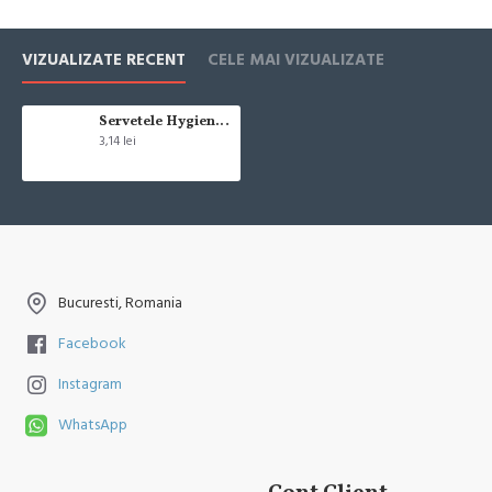
Cum se face livrarea produselor:
Livrarea comenzii la adresa indicata de dvs. si este asigurata de
VIZUALIZATE RECENT
CELE MAI VIZUALIZATE
compania de curierat, care va livreaza comanda în decursul a 24-48
ore din momentul confirmarii comenzii, daca aceasta a fost plasata
pana in ora 12:00 de luni pana vineri. In cazul in care comanda a fost
Servetele Hygienium Antibacteriene/Dezinfectante 15 buc
3,14 lei
facuta dupa ora 12:00, sambata sau duminica ne angajam sa trimitem
comanda in prima zi lucratoare.
Exista totusi posibilitatea, destul de rar, sa nu reusim sa iti trimitem
produsul in termenul stabilit daca acesta nu este in stoc la furnizor.
Vei fi instiintat si ti se va oferi un produs ca alternativa sau un termen
aproximativ de livrare, in functie de urgenta ta
Bucuresti, Romania
In cazul aparitiei unor intarzieri, vei fi instiintat prin email.
Facebook
Produsele sunt livrate la adresa specificata de tine ca adresa de
Instagram
livrare in momentul plasarii comenzii.
WhatsApp