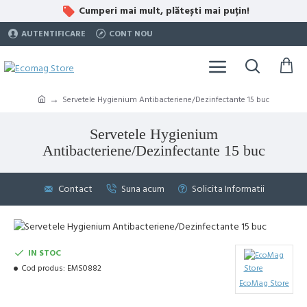
Cumperi mai mult, plătești mai puțin!
AUTENTIFICARE
CONT NOU
Servetele Hygienium Antibacteriene/Dezinfectante 15 buc
Servetele Hygienium
Antibacteriene/Dezinfectante 15 buc
Contact
Suna acum
Solicita Informatii
IN STOC
Cod produs:
EMS0882
EcoMag Store