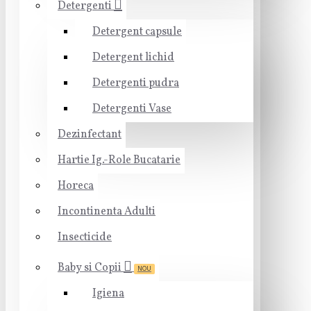
Detergenti
Detergent capsule
Detergent lichid
Detergenti pudra
Detergenti Vase
Dezinfectant
Hartie Ig.-Role Bucatarie
Horeca
Incontinenta Adulti
Insecticide
Baby si Copii
NOU
Igiena