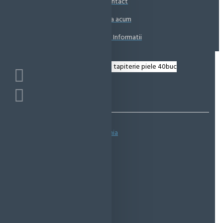
Contact
Coșul este gol!
Suna acum
Solicita Informatii
Bazată pe 0 note.
-
Spune-ţi opinia
IN STOC
Cod produs:
EMS0657
EcoMag Store