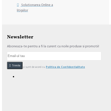
Solutionarea Online a
litigiilor
Newsletter
Aboneaza-te pentru a fi la curent cu noile produse si promotii!
Trimite
Am citit şi sunt de acord cu
Politica de Confidentialitate