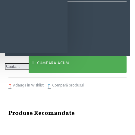
7,77 lei
ADAUGĂ ÎN COŞ
CUMPARA ACUM
Adaugă in Wishlist
Compară produsul
Produse Recomandate