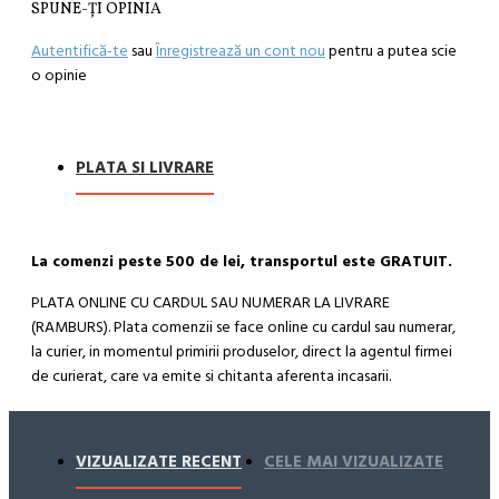
SPUNE-ŢI OPINIA
Autentifică-te
sau
Înregistrează un cont nou
pentru a putea scie
o opinie
PLATA SI LIVRARE
La comenzi peste 500 de lei, transportul este GRATUIT.
PLATA ONLINE CU CARDUL SAU NUMERAR LA LIVRARE
(RAMBURS). Plata comenzii se face online cu cardul sau numerar,
la curier, in momentul primirii produselor, direct la agentul firmei
de curierat, care va emite si chitanta aferenta incasarii.
Cum se face livrarea produselor:
Livrarea comenzii la adresa indicata de dvs. si este asigurata de
VIZUALIZATE RECENT
CELE MAI VIZUALIZATE
compania de curierat, care va livreaza comanda în decursul a 24-