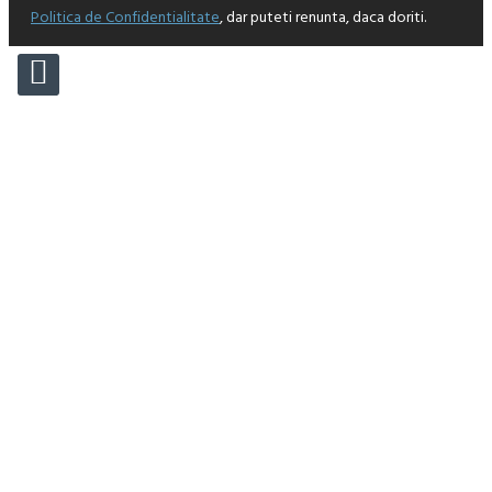
Politica de Confidentialitate
, dar puteti renunta, daca doriti.