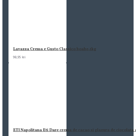
Lavazza Crema e Gusto Classico boabe,1kg
98,95 lei
ETI Napolitana Eti Dare crema de cacao si glazura de ciocolata