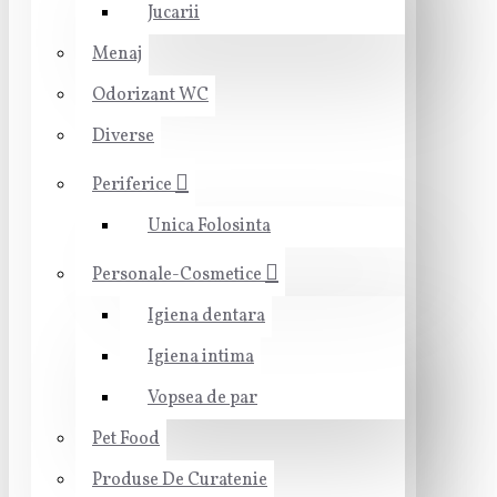
Jucarii
Menaj
Odorizant WC
Diverse
Periferice
Unica Folosinta
Personale-Cosmetice
Igiena dentara
Igiena intima
Vopsea de par
Pet Food
Produse De Curatenie