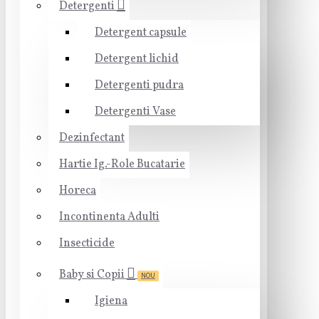
Detergenti
Detergent capsule
Detergent lichid
Detergenti pudra
Detergenti Vase
Dezinfectant
Hartie Ig.-Role Bucatarie
Horeca
Incontinenta Adulti
Insecticide
Baby si Copii
NOU
Igiena