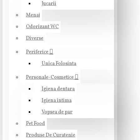
Jucarii
Menaj
Odorizant WC
Diverse
Periferice
Unica Folosinta
Personale-Cosmetice
Igiena dentara
Igiena intima
Vopsea de par
Pet Food
Produse De Curatenie