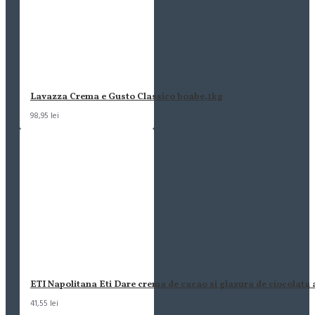
Lavazza Crema e Gusto Classico boabe,1kg
98,95 lei
ETI Napolitana Eti Dare crema de cacao si glazura de ciocolata
41,55 lei