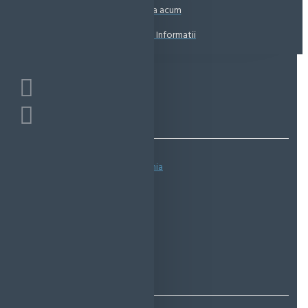
Coșul este gol!
Suna acum
Solicita Informatii
Bazată pe 0 note.
-
Spune-ţi opinia
IN STOC
Cod produs:
EMS0087
EcoMag Store