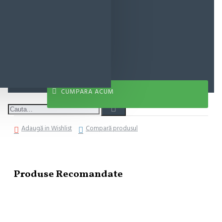
8,89 lei
ADAUGĂ ÎN COŞ
CUMPARA ACUM
Adaugă in Wishlist
Compară produsul
Produse Recomandate