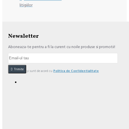
litigiilor
Newsletter
Aboneaza-te pentru a fi la curent cu noile produse si promotii!
Trimite
Am citit şi sunt de acord cu
Politica de Confidentialitate