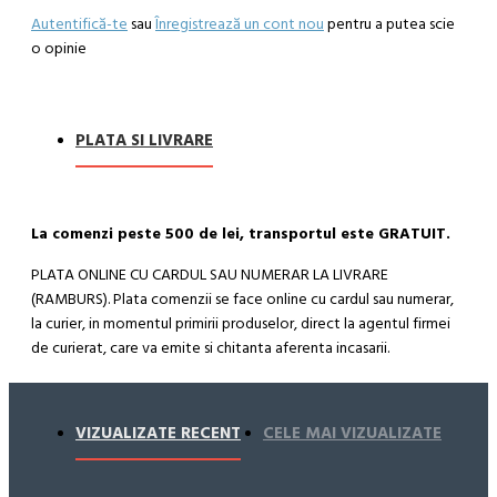
Autentifică-te
sau
Înregistrează un cont nou
pentru a putea scie
o opinie
PLATA SI LIVRARE
La comenzi peste 500 de lei, transportul este GRATUIT.
PLATA ONLINE CU CARDUL SAU NUMERAR LA LIVRARE
(RAMBURS). Plata comenzii se face online cu cardul sau numerar,
la curier, in momentul primirii produselor, direct la agentul firmei
de curierat, care va emite si chitanta aferenta incasarii.
Cum se face livrarea produselor:
Livrarea comenzii la adresa indicata de dvs. si este asigurata de
VIZUALIZATE RECENT
CELE MAI VIZUALIZATE
compania de curierat, care va livreaza comanda în decursul a 24-
48 ore din momentul confirmarii comenzii, daca aceasta a fost