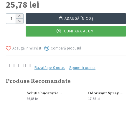
25,78 lei
ADAUGĂ ÎN COŞ
CUMPARA ACUM
Adaugă in Wishlist
Compară produsul
Bazată pe 0 note.
-
Spune-ţi opinia
Produse Recomandate
Solutie bucatarie Royal Hygiene 5L
Odorizant Spray Glade Aerosol Apple&Cinnamon 300 ml
86,83 lei
17,58 lei