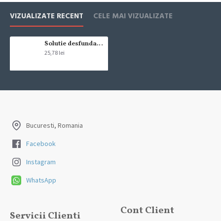
Livrarea comenzii la adresa indicata de dvs. si este asigurata de
VIZUALIZATE RECENT
CELE MAI VIZUALIZATE
compania de curierat, care va livreaza comanda în decursul a 24-48
ore din momentul confirmarii comenzii, daca aceasta a fost plasata
pana in ora 12:00 de luni pana vineri. In cazul in care comanda a fost
Solutie desfundat tevi Mr Muscle gel 1L
25,78 lei
facuta dupa ora 12:00, sambata sau duminica ne angajam sa
trimitem comanda in prima zi lucratoare.
Exista totusi posibilitatea, destul de rar, sa nu reusim sa iti trimitem
produsul in termenul stabilit daca acesta nu este in stoc la furnizor.
Vei fi instiintat si ti se va oferi un produs ca alternativa sau un
termen aproximativ de livrare, in functie de urgenta ta
Bucuresti, Romania
In cazul aparitiei unor intarzieri, vei fi instiintat prin email.
Facebook
Produsele sunt livrate la adresa specificata de tine ca adresa de
Instagram
livrare in momentul plasarii comenzii.
WhatsApp
Cont Client
Servicii Clienti