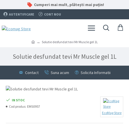
Cumperi mai mult, plătești mai puțin!
AUTENTIFICARE
CONT NOU
Solutie desfundat tevi Mr Muscle gel 1L
Solutie desfundat tevi Mr Muscle gel 1L
Contact
Suna acum
Solicita Informatii
IN STOC
Cod produs:
EMS0957
EcoMag Store