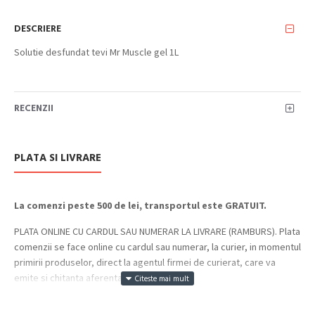
DESCRIERE
Solutie desfundat tevi Mr Muscle gel 1L
RECENZII
PLATA SI LIVRARE
La comenzi peste 500 de lei, transportul este GRATUIT.
PLATA ONLINE CU CARDUL SAU NUMERAR LA LIVRARE (RAMBURS). Plata
comenzii se face online cu cardul sau numerar, la curier, in momentul
primirii produselor, direct la agentul firmei de curierat, care va
emite si chitanta aferenta incasarii.
Cum se face livrarea produselor: