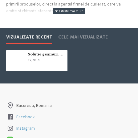
primirii produselor, direct la agentul firmei de curierat, care va
emite si chitanta aferenta incasarii.
Cum se face livrarea produselor:
Livrarea comenzii la adresa indicata de dvs. si este asigurata de
VIZUALIZATE RECENT
CELE MAI VIZUALIZATE
compania de curierat, care va livreaza comanda în decursul a 24-48
ore din momentul confirmarii comenzii, daca aceasta a fost plasata
pana in ora 12:00 de luni pana vineri. In cazul in care comanda a fost
Solutie geamuri Cif Spring fresh 500 ml
12,70 lei
facuta dupa ora 12:00, sambata sau duminica ne angajam sa
trimitem comanda in prima zi lucratoare.
Exista totusi posibilitatea, destul de rar, sa nu reusim sa iti trimitem
produsul in termenul stabilit daca acesta nu este in stoc la furnizor.
Vei fi instiintat si ti se va oferi un produs ca alternativa sau un
termen aproximativ de livrare, in functie de urgenta ta
Bucuresti, Romania
In cazul aparitiei unor intarzieri, vei fi instiintat prin email.
Facebook
Produsele sunt livrate la adresa specificata de tine ca adresa de
Instagram
livrare in momentul plasarii comenzii.