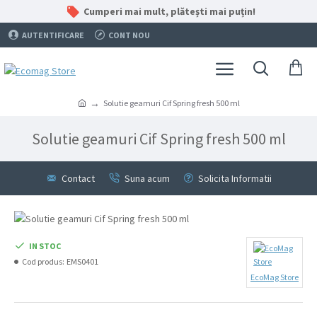
Cumperi mai mult, plătești mai puțin!
AUTENTIFICARE
CONT NOU
Solutie geamuri Cif Spring fresh 500 ml
Solutie geamuri Cif Spring fresh 500 ml
Contact
Suna acum
Solicita Informatii
IN STOC
Cod produs:
EMS0401
EcoMag Store