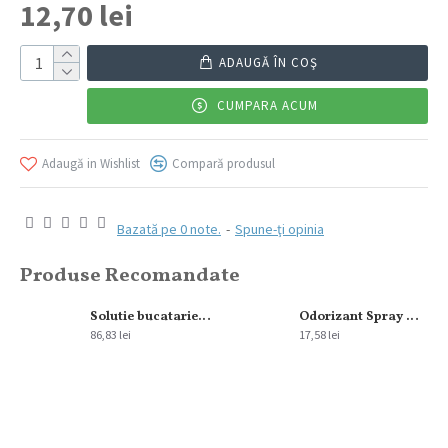
12,70 lei
ADAUGĂ ÎN COŞ
CUMPARA ACUM
Adaugă in Wishlist
Compară produsul
Bazată pe 0 note.
-
Spune-ţi opinia
Produse Recomandate
Solutie bucatarie Royal Hygiene 5L
Odorizant Spray Glade Aerosol Apple&Cinnamon 300 ml
86,83 lei
17,58 lei