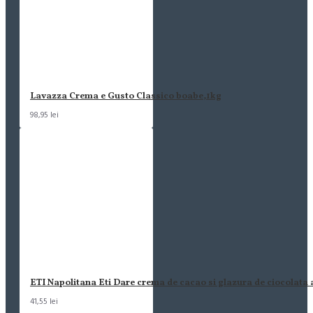
Lavazza Crema e Gusto Classico boabe,1kg
98,95 lei
ETI Napolitana Eti Dare crema de cacao si glazura de ciocolata
41,55 lei