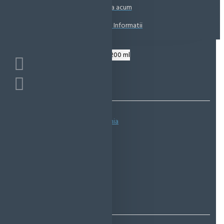
Coșul este gol!
Suna acum
Solicita Informatii
Bazată pe 0 note.
-
Spune-ţi opinia
IN STOC
Cod produs:
EMS0999
EcoMag Store