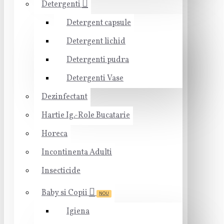
Detergenti
Detergent capsule
Detergent lichid
Detergenti pudra
Detergenti Vase
Dezinfectant
Hartie Ig.-Role Bucatarie
Horeca
Incontinenta Adulti
Insecticide
Baby si Copii
NOU
Igiena