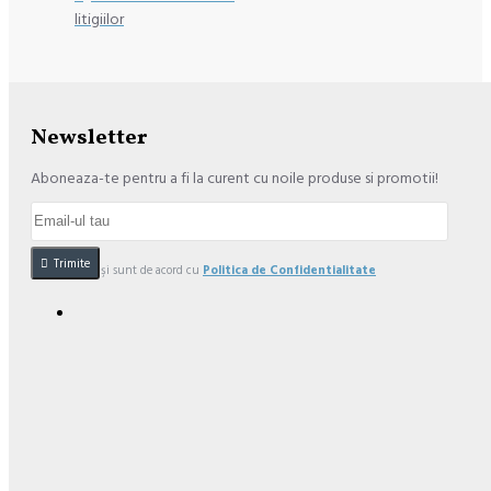
litigiilor
Newsletter
Aboneaza-te pentru a fi la curent cu noile produse si promotii!
Trimite
Am citit şi sunt de acord cu
Politica de Confidentialitate