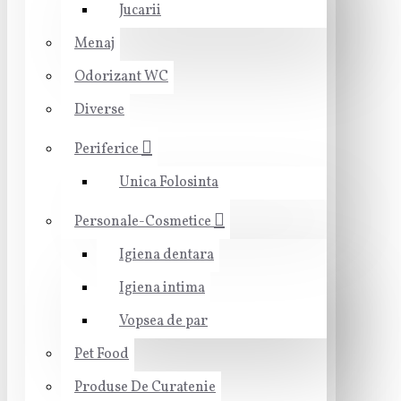
Jucarii
Menaj
Odorizant WC
Diverse
Periferice
Unica Folosinta
Personale-Cosmetice
Igiena dentara
Igiena intima
Vopsea de par
Pet Food
Produse De Curatenie