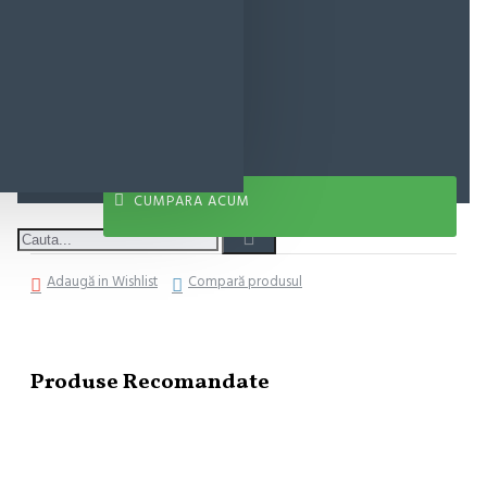
11,70 lei
ADAUGĂ ÎN COŞ
CUMPARA ACUM
Adaugă in Wishlist
Compară produsul
Produse Recomandate