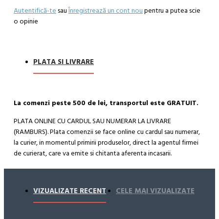
Autentifică-te
sau
Înregistrează un cont nou
pentru a putea scie
o opinie
PLATA SI LIVRARE
La comenzi peste 500 de lei, transportul este GRATUIT.
PLATA ONLINE CU CARDUL SAU NUMERAR LA LIVRARE
(RAMBURS). Plata comenzii se face online cu cardul sau numerar,
la curier, in momentul primirii produselor, direct la agentul firmei
de curierat, care va emite si chitanta aferenta incasarii.
Cum se face livrarea produselor:
Livrarea comenzii la adresa indicata de dvs. si este asigurata de
VIZUALIZATE RECENT
CELE MAI VIZUALIZATE
compania de curierat, care va livreaza comanda în decursul a 24-
48 ore din momentul confirmarii comenzii, daca aceasta a fost