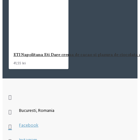
ETI Napolitana Eti Dare crema de cacao si glazura de ciocolata
41,55 lei
Bucuresti, Romania
Facebook
Instagram