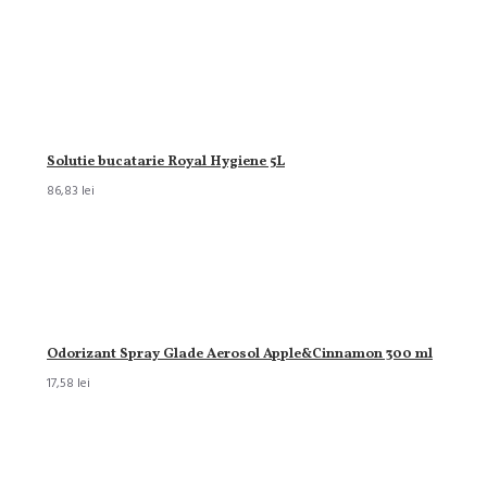
Solutie bucatarie Royal Hygiene 5L
86,83 lei
Odorizant Spray Glade Aerosol Apple&Cinnamon 300 ml
17,58 lei