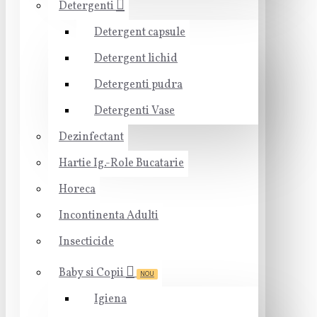
Detergenti
Detergent capsule
Detergent lichid
Detergenti pudra
Detergenti Vase
Dezinfectant
Hartie Ig.-Role Bucatarie
Horeca
Incontinenta Adulti
Insecticide
Baby si Copii
NOU
Igiena