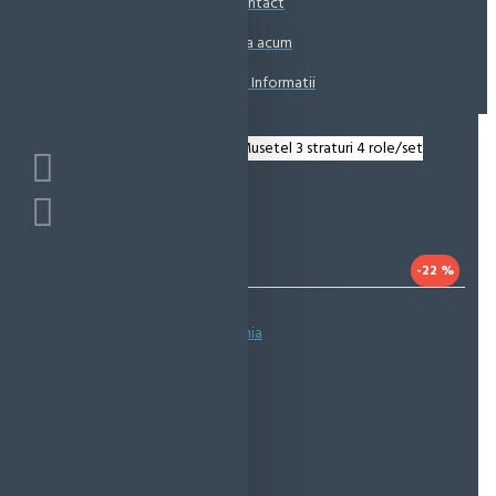
Contact
Coșul este gol!
Suna acum
Solicita Informatii
-22 %
Bazată pe 0 note.
-
Spune-ţi opinia
IN STOC
Cod produs:
EMS0274