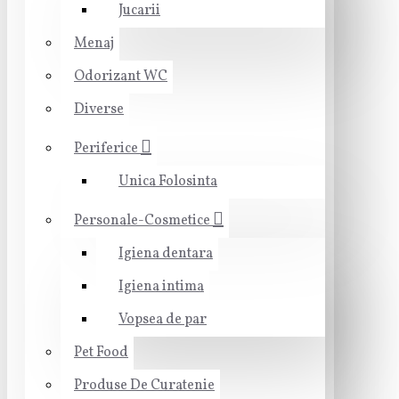
Jucarii
Menaj
Odorizant WC
Diverse
Periferice
Unica Folosinta
Personale-Cosmetice
Igiena dentara
Igiena intima
Vopsea de par
Pet Food
Produse De Curatenie