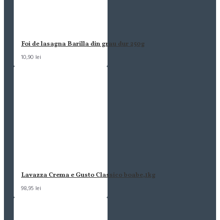
Foi de lasagna Barilla din grau dur 250g
10,90 lei
Lavazza Crema e Gusto Classico boabe,1kg
98,95 lei