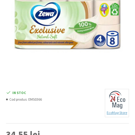
IN STOC
Cod produs:
EMS0366
EcoMag Store
34,55 lei