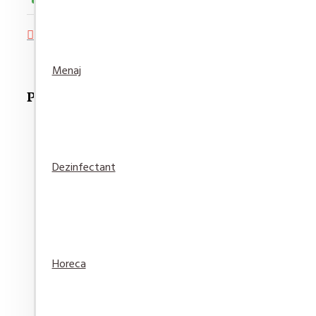
Adaugă in Wishlist
Compară produsul
Menaj
Produse Recomandate
Dezinfectant
Detergent pardoseala Asevi Roz 1L
15,94 lei
Adaugă
Adaugă in
Compară
Horeca
în Coş
Wishlist
produsul