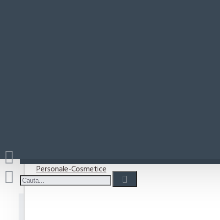
Paste-Sos Paste
Adezi
Rio Mare
Coșul este gol!
Detergenti
Detergent capsule
Detergent lichid
Detergenti pudra
Detergenti Vase
Personale-Cosmetice
Adeziv instant Loctite Super Bond 