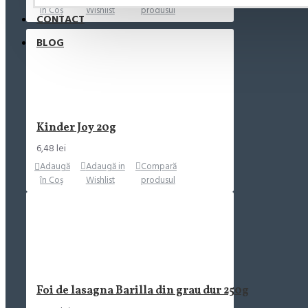
în Coş
Wishlist
produsul
CONTACT
BLOG
Kinder Joy 20g
6,48 lei
Adaugă
Adaugă in
Compară
în Coş
Wishlist
produsul
Foi de lasagna Barilla din grau dur 250g