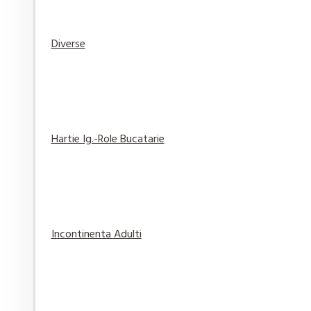
Diverse
Elmiplant Spary cu protectie solara Sun Sensitive
76,84 lei
Adaugă
Adaugă in
Compară
în Coş
Wishlist
produsul
Hartie Ig.-Role Bucatarie
Gel de Ras Gillette Classic Original 200 ml
14,29 lei
Incontinenta Adulti
Adaugă
Adaugă in
Compară
în Coş
Wishlist
produsul