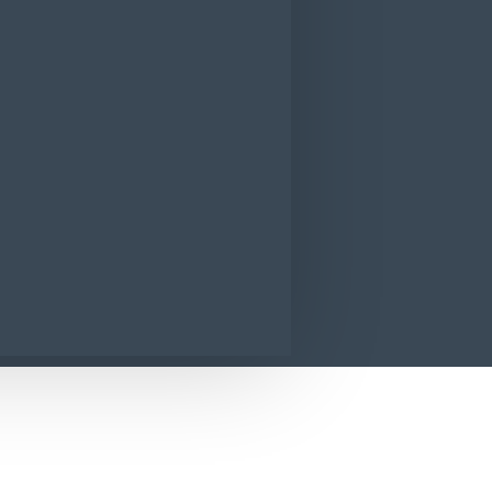
v instant Loctite Super Bond Power Flex G
CONTACT
SUNA ACUM
SOLICITA INFORMATII
Power Flex Gel 2 g