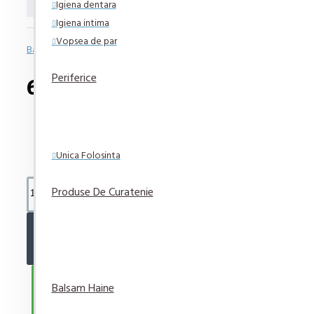
Igiena dentara
Igiena intima
Vopsea de par
Bazată pe 0 note.
-
Spune-ţi opinia
Periferice
6,55 lei
Unica Folosinta
Produse De Curatenie
ADAUGĂ ÎN COŞ
CUMPARA ACUM
Balsam Haine