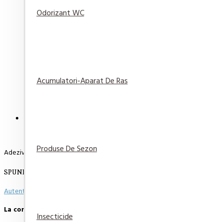
Odorizant WC
Sapun lichid Rezerva antibacterial Protex Fresh 7
29,82 lei
Adaugă
Adaugă in
Compară
în Coş
Wishlist
produsul
Acumulatori-Aparat De Ras
DESCRIERE
RECENZII
PLATA SI LIVRARE
Produse De Sezon
Adeziv instant Loctite Super Bond Power Flex Gel 2 g
SPUNE-ŢI OPINIA
Autentifică-te
sau
Înregistrează un cont nou
pentru a putea scie o opinie
La comenzi peste 500 de lei, transportul este GRATUIT.
Insecticide