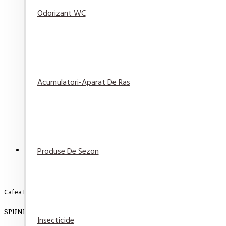
Odorizant WC
Cif Spray pentru baie 500ml
Acumulatori-Aparat De Ras
12,50 lei
Adaugă
Adaugă in
Compară
în Coş
Wishlist
produsul
DESCRIERE
RECENZII
PLATA SI LIVRARE
Produse De Sezon
Cafea Fortuna Rendez-vous boabe 1 Kg
SPUNE-ŢI OPINIA
Insecticide