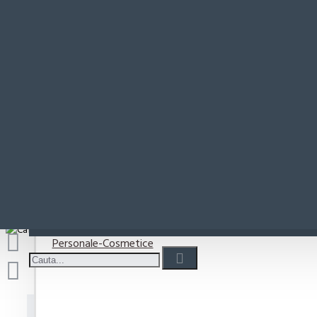
Paste-Sos Paste
Rio Mare
Coșul este gol!
Detergenti
Detergent capsule
Detergent lichid
Detergenti pudra
Detergenti Vase
Personale-Cosmetice