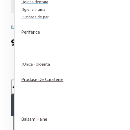
Cafea Fortuna Rendez-vous
Igiena dentara
Igiena intima
Vopsea de par
Bazată pe 0 note.
-
Spune-ţi opinia
Periferice
96,10 lei
Unica Folosinta
Produse De Curatenie
ADAUGĂ ÎN COŞ
Balsam Haine
CUMPARA ACUM