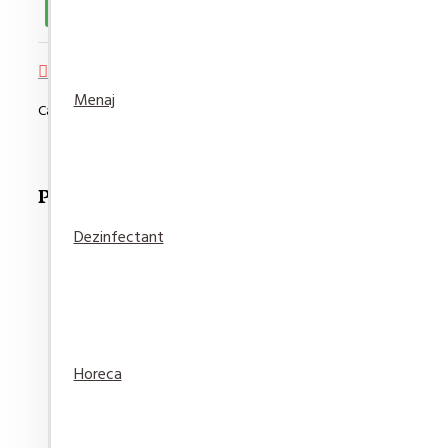
Adaugă in Wishlist
Compară produsul
Menaj
Cantitate minimă de comandat pentru acest produs este de 2
Produse Recomandate
Dezinfectant
Pufina Hartie igienica Lux Gradina de Trandafiri 8 r
Horeca
21,30 lei
Adaugă
Adaugă in
Compară
în Coş
Wishlist
produsul