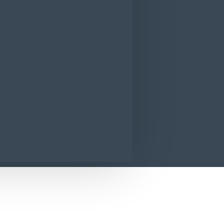
Cafea Fortuna Rendez-vous boabe 1 Kg
CONTACT
SUNA ACUM
SOLICITA INFORMATII