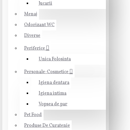
Jucarii
Menaj
Odorizant WC
Diverse
Periferice
Unica Folosinta
Personale-Cosmetice
Igiena dentara
Igiena intima
Vopsea de par
Pet Food
Produse De Curatenie