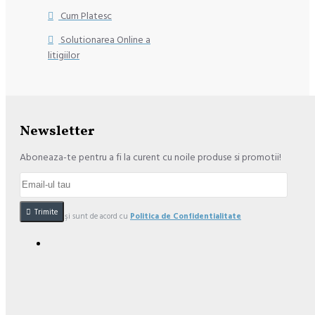
Cum Platesc
Solutionarea Online a
litigiilor
Newsletter
Aboneaza-te pentru a fi la curent cu noile produse si promotii!
Trimite
Am citit şi sunt de acord cu
Politica de Confidentialitate