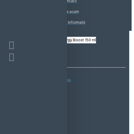
Contact
Coșul este gol!
Suna acum
Solicita Informatii
Bazată pe 0 note.
-
Spune-ţi opinia
IN STOC
Cod produs:
EMS0774
EcoMag Store