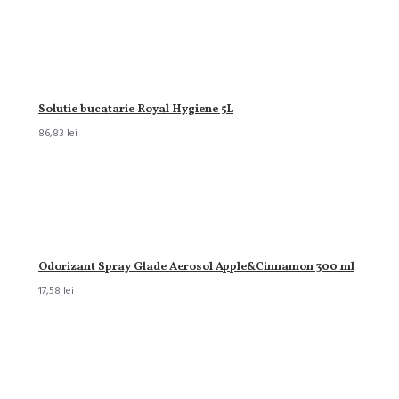
Solutie bucatarie Royal Hygiene 5L
86,83 lei
Odorizant Spray Glade Aerosol Apple&Cinnamon 300 ml
17,58 lei