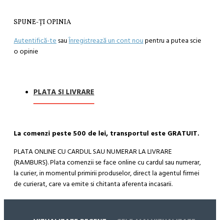
SPUNE-ŢI OPINIA
Autentifică-te
sau
Înregistrează un cont nou
pentru a putea scie
o opinie
PLATA SI LIVRARE
La comenzi peste 500 de lei, transportul este GRATUIT.
PLATA ONLINE CU CARDUL SAU NUMERAR LA LIVRARE
(RAMBURS). Plata comenzii se face online cu cardul sau numerar,
la curier, in momentul primirii produselor, direct la agentul firmei
de curierat, care va emite si chitanta aferenta incasarii.
Cum se face livrarea produselor: