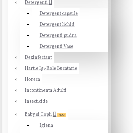
Detergenti
Detergent capsule
Detergent lichid
Detergenti pudra
Detergenti Vase
Dezinfectant
Hartie Ig.-Role Bucatarie
Horeca
Incontinenta Adulti
Insecticide
Baby si Copii
NOU
Igiena