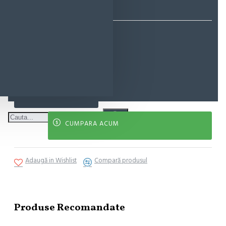
EcoMag Store
85,55 lei
ADAUGĂ ÎN COŞ
CUMPARA ACUM
Adaugă in Wishlist
Compară produsul
Produse Recomandate