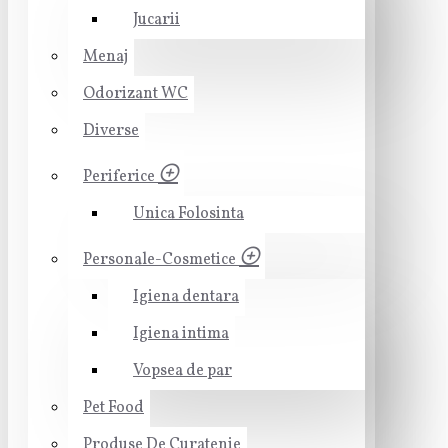
Jucarii
Menaj
Odorizant WC
Diverse
Periferice
Unica Folosinta
Personale-Cosmetice
Igiena dentara
Igiena intima
Vopsea de par
Pet Food
Produse De Curatenie