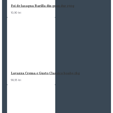
Foi de lasagna Barilla din grau dur 250g
10,90 lei
Lavazza Crema e Gusto Classico boabe,1kg
98,95 lei