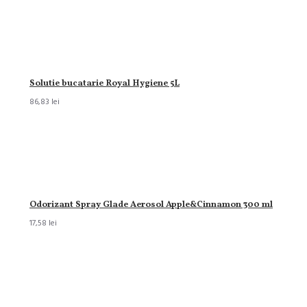
Solutie bucatarie Royal Hygiene 5L
86,83 lei
Odorizant Spray Glade Aerosol Apple&Cinnamon 300 ml
17,58 lei