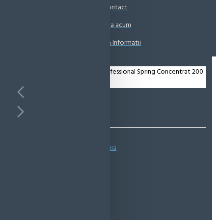
Contact
Coșul este gol!
Suna acum
Solicita Informatii
Bazată pe 0 note.
-
Spune-ţi opinia
IN STOC
Cod produs:
EMS0612