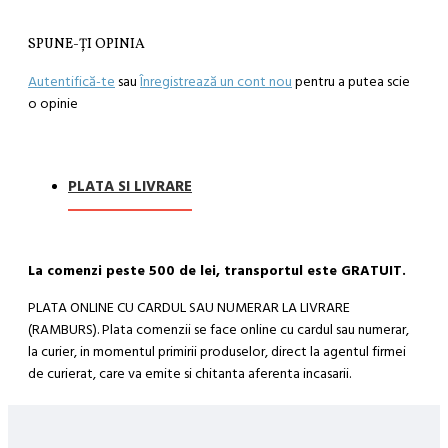
SPUNE-ŢI OPINIA
Autentifică-te
sau
Înregistrează un cont nou
pentru a putea scie
o opinie
PLATA SI LIVRARE
La comenzi peste 500 de lei, transportul este GRATUIT.
PLATA ONLINE CU CARDUL SAU NUMERAR LA LIVRARE
(RAMBURS). Plata comenzii se face online cu cardul sau numerar,
la curier, in momentul primirii produselor, direct la agentul firmei
de curierat, care va emite si chitanta aferenta incasarii.
Cum se face livrarea produselor:
Livrarea comenzii la adresa indicata de dvs. si este asigurata de