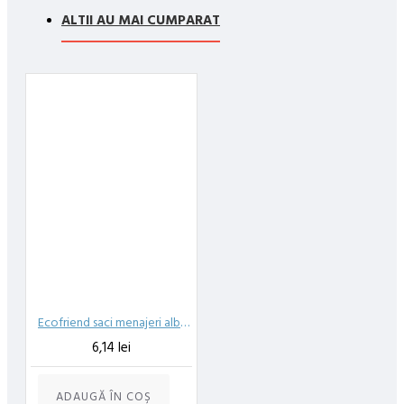
compania de curierat, care va livreaza comanda în decursul a 24-
ALTII AU MAI CUMPARAT
48 ore din momentul confirmarii comenzii, daca aceasta a fost
plasata pana in ora 12:00 de luni pana vineri. In cazul in care
comanda a fost facuta dupa ora 12:00, sambata sau duminica ne
angajam sa trimitem comanda in prima zi lucratoare.
Exista totusi posibilitatea, destul de rar, sa nu reusim sa iti
trimitem produsul in termenul stabilit daca acesta nu este in stoc
la furnizor. Vei fi instiintat si ti se va oferi un produs ca alternativa
sau un termen aproximativ de livrare, in functie de urgenta ta
In cazul aparitiei unor intarzieri, vei fi instiintat prin email.
Produsele sunt livrate la adresa specificata de tine ca adresa de
livrare in momentul plasarii comenzii.
Ecofriend saci menajeri albastri/negri 60l 15 buc
6,14 lei
ADAUGĂ ÎN COŞ