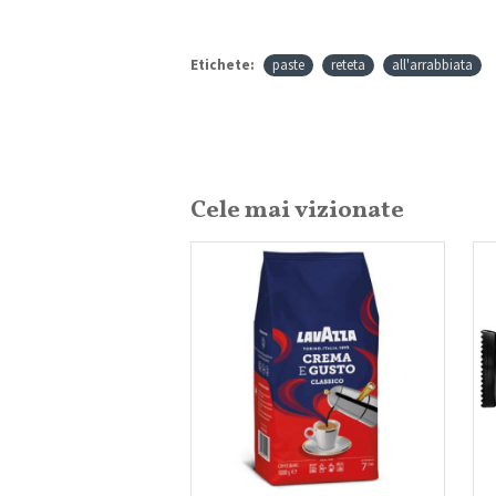
Etichete:
paste
reteta
all'arrabbiata
Cele mai vizionate