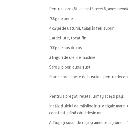
Pentru a pregăti această rețetă, aveți nevo
400g de pene
4 căței de usturoi, tăiați în felii subțiri
1 ardei iute, tocat fin
400g de sos de roșii
3 linguri de ulei de măsline
Sare și piper, după gust
Frunze proaspete de busuioc, pentru decor
Pentru a pregăti rețeta, urmați acești pași:
Încălziți uleiul de măsline într-o tigaie mare
constant, până când devin moi.
Adăugați sosul de roșii și amestecați bine. 