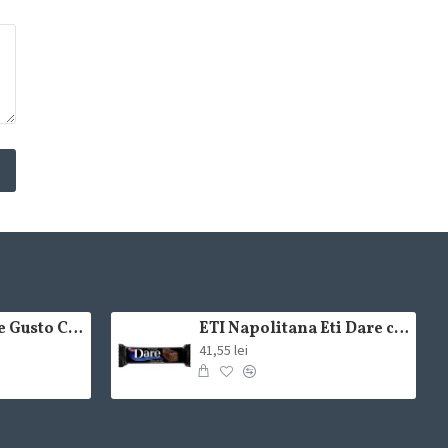
Lavazza Crema e Gusto Classico boabe,1kg
ETI Napolitana Eti Dare crema de cacao si glazura de ciocolata amaruie 12x50g
41,55 lei