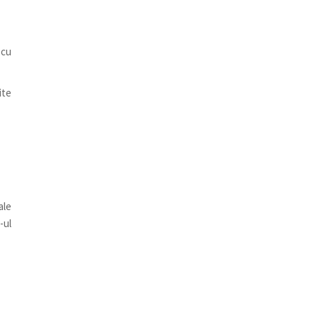
 cu
ite
ale
-ul