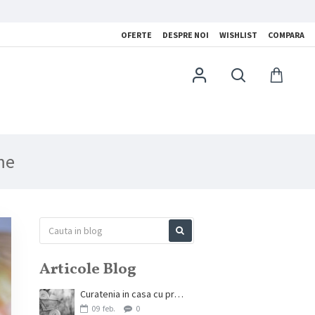
OFERTE
DESPRE NOI
WISHLIST
COMPARA
me
Articole Blog
Curatenia in casa cu produse de calitate
09
feb.
0