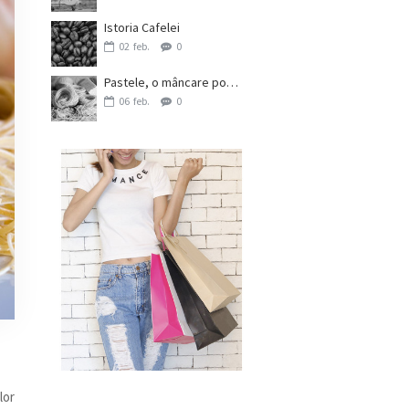
Istoria Cafelei
02
feb.
0
Pastele, o mâncare populară în întreaga lume
06
feb.
0
lor