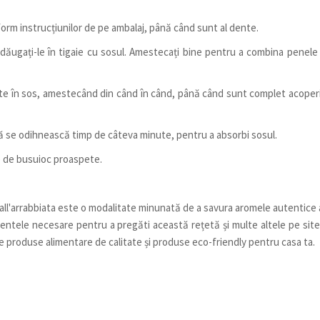
form instrucțiunilor de pe ambalaj, până când sunt al dente.
adăugați-le în tigaie cu sosul. Amestecați bine pentru a combina penele
ute în sos, amestecând din când în când, până când sunt complet acoper
 să se odihnească timp de câteva minute, pentru a absorbi sosul.
ze de busuioc proaspete.
 all'arrabbiata este o modalitate minunată de a savura aromele autentice 
dientele necesare pentru a pregăti această rețetă și multe altele pe site
 produse alimentare de calitate și produse eco-friendly pentru casa ta.