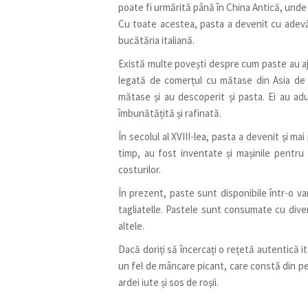
poate fi urmărită până în China Antică, unde
Cu toate acestea, pasta a devenit cu adevăra
bucătăria italiană.
Există multe povești despre cum paste au ajun
legată de comerțul cu mătase din Asia de E
mătase și au descoperit și pasta. Ei au adu
îmbunătățită și rafinată.
În secolul al XVIII-lea, pasta a devenit și ma
timp, au fost inventate și mașinile pentru 
costurilor.
În prezent, paste sunt disponibile într-o va
tagliatelle. Pastele sunt consumate cu diver
altele.
Dacă doriți să încercați o rețetă autentică 
un fel de mâncare picant, care constă din pen
ardei iute și sos de roșii.