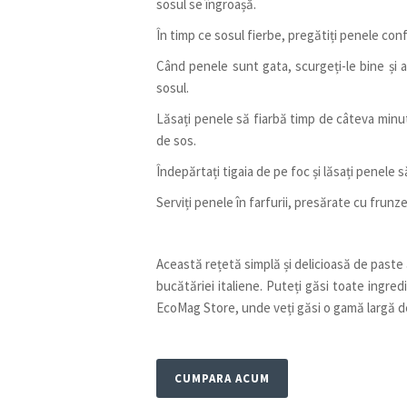
sosul se îngroașă.
În timp ce sosul fierbe, pregătiți penele con
Când penele sunt gata, scurgeți-le bine și 
sosul.
Lăsați penele să fiarbă timp de câteva min
de sos.
Îndepărtați tigaia de pe foc și lăsați penele
Serviți penele în farfurii, presărate cu frun
Această rețetă simplă și delicioasă de paste
bucătăriei italiene. Puteți găsi toate ingre
EcoMag Store, unde veți găsi o gamă largă de
CUMPARA ACUM