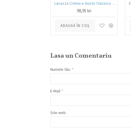
Foi de lasagna Barilla din grau dur 250g
Lavazza Crema e Gusto Classico boabe,1kg
10,90 lei
98,95 lei
 ÎN COŞ
ADAUGĂ ÎN COŞ
Lasa un Comentariu
Numele tău:
E-Mail
Site web