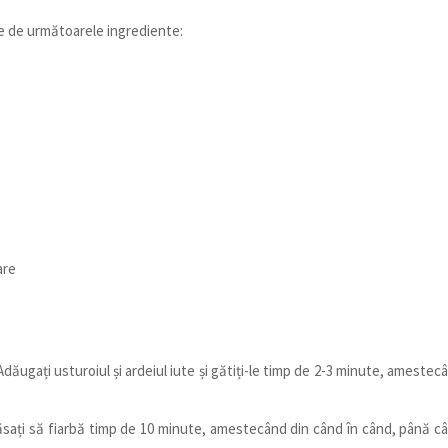
ie de următoarele ingrediente:
are
. Adăugați usturoiul și ardeiul iute și gătiți-le timp de 2-3 minute, amestec
Lăsați să fiarbă timp de 10 minute, amestecând din când în când, până c