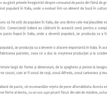
 s-au găsit primele înregistrări despre consumul de paste din făină de gr
t populară în Italia, unde a evoluat într-un aliment de bază în cultura
s să fie atât de populare în Italia, dar una dintre cele mai plauzibile e
st. Comercianții italieni au călătorit în această zonă pentru a cump
s pasta înapoi în Italia, unde a devenit populară, iar producția sa a f
i populară, iar producția sa a devenit o afacere importantă în Italia. În ac
fabricarea pastelor, ceea ce a dus la creșterea producției și la scăde
rietate largă de forme și dimensiuni, de la spaghete și penne la lasagna
se sosuri, cum ar fi sosul de roșii, sosul Alfredo, sosul carbonara și mu
italiană de paste, vă recomandăm rețeta de pene all'arrabbiata. Acesta e
e fierte al dente, cu un sos ușor picant făcut din ulei de măsline, ustur