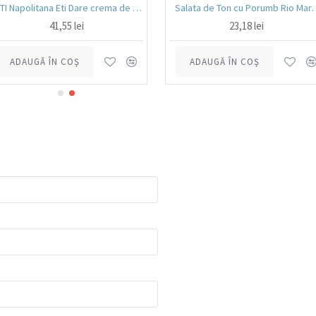
ETI Napolitana Eti Dare crema de cacao si glazura de ciocolata amaruie 12x50g
Salata de Ton cu 
41,55 lei
23,18 lei
ADAUGĂ ÎN COŞ
ADAUGĂ ÎN COŞ