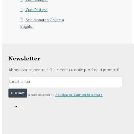
Cum Platesc
Solutionarea Online a
litigiilor
Newsletter
Aboneaza-te pentru a fi la curent cu noile produse si promotii!
Trimite
Am citit şi sunt de acord cu
Politica de Confidentialitate