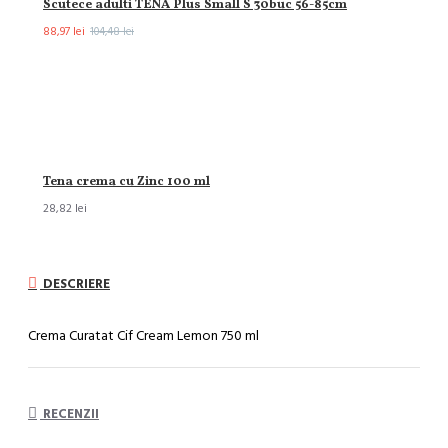
Scutece adulti TENA Plus Small S 30buc 56-85cm
88,97 lei
104,48 lei
Tena crema cu Zinc 100 ml
28,82 lei
DESCRIERE
Crema Curatat Cif Cream Lemon 750 ml
RECENZII