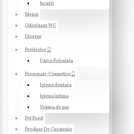
Jucarii
Menaj
Odorizant WC
Diverse
Periferice
Unica Folosinta
Personale-Cosmetice
Igiena dentara
Igiena intima
Vopsea de par
Pet Food
Produse De Curatenie