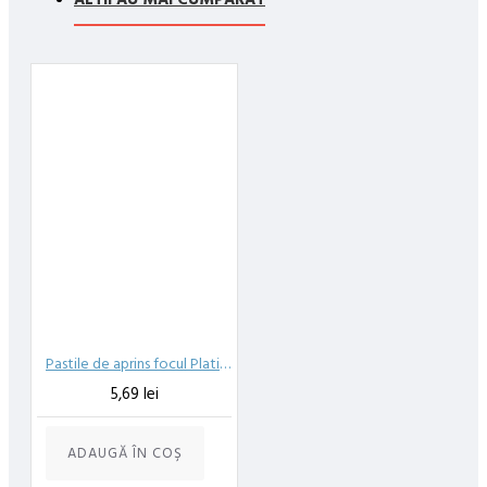
48 ore din momentul confirmarii comenzii, daca aceasta a fost
plasata pana in ora 12:00 de luni pana vineri. In cazul in care
comanda a fost facuta dupa ora 12:00, sambata sau duminica ne
angajam sa trimitem comanda in prima zi lucratoare.
Exista totusi posibilitatea, destul de rar, sa nu reusim sa iti
trimitem produsul in termenul stabilit daca acesta nu este in stoc
la furnizor. Vei fi instiintat si ti se va oferi un produs ca alternativa
sau un termen aproximativ de livrare, in functie de urgenta ta
In cazul aparitiei unor intarzieri, vei fi instiintat prin email.
Produsele sunt livrate la adresa specificata de tine ca adresa de
livrare in momentul plasarii comenzii.
Pastile de aprins focul Platinum Fire 48 buc
5,69 lei
ADAUGĂ ÎN COŞ