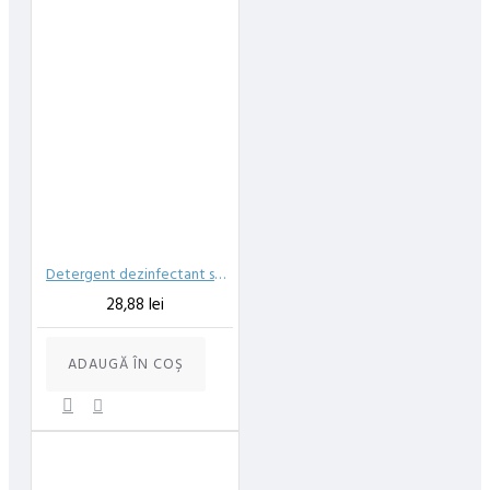
Detergent dezinfectant suprafete Cif Pro Formula fara clatire virucid 750 ml
28,88 lei
ADAUGĂ ÎN COŞ