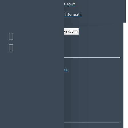
Coșul este gol!
Suna acum
Solicita Informatii
Bazată pe 0 note.
-
Spune-ţi opinia
IN STOC
Cod produs:
EMS0209
EcoMag Store