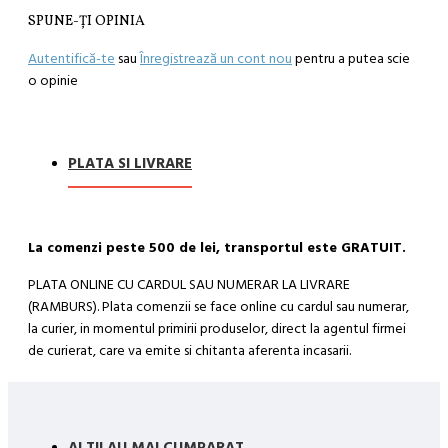
SPUNE-ŢI OPINIA
Autentifică-te
sau
Înregistrează un cont nou
pentru a putea scie
o opinie
PLATA SI LIVRARE
La comenzi peste 500 de lei, transportul este GRATUIT.
PLATA ONLINE CU CARDUL SAU NUMERAR LA LIVRARE
(RAMBURS). Plata comenzii se face online cu cardul sau numerar,
la curier, in momentul primirii produselor, direct la agentul firmei
de curierat, care va emite si chitanta aferenta incasarii.
Cum se face livrarea produselor:
Livrarea comenzii la adresa indicata de dvs. si este asigurata de
compania de curierat, care va livreaza comanda în decursul a 24-
ALTII AU MAI CUMPARAT