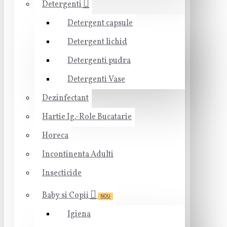
Detergenti
Detergent capsule
Detergent lichid
Detergenti pudra
Detergenti Vase
Dezinfectant
Hartie Ig.-Role Bucatarie
Horeca
Incontinenta Adulti
Insecticide
Baby si Copii
NOU
Igiena