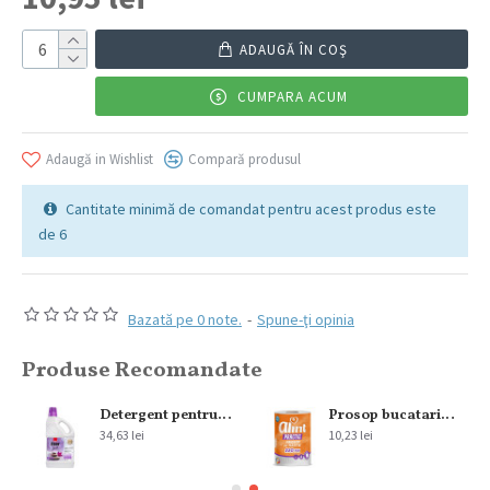
ADAUGĂ ÎN COŞ
CUMPARA ACUM
Adaugă in Wishlist
Compară produsul
Cantitate minimă de comandat pentru acest produs este
de 6
Bazată pe 0 note.
-
Spune-ţi opinia
Produse Recomandate
300 ml
Detergent pentru pardoseala Sano Floor Fresh Home Spa 2L
Prosop bucatarie Alint 2str 220 foi
34,63 lei
10,23 lei