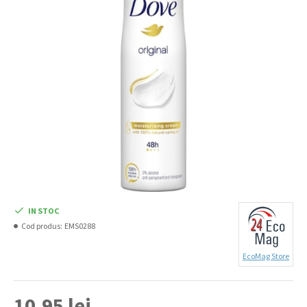
IN STOC
Cod produs:
EMS0288
EcoMag Store
10,95 lei