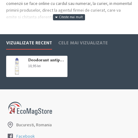
comenzii se face online cu cardul sau numerar, la curier, in momentul
primirii produselor, direct la agentul firmei de curierat, care va
emite si chitanta aferenta incasarii.
Cum se face livrarea produselor:
Livrarea comenzii la adresa indicata de dvs. si este asigurata de
VIZUALIZATE RECENT
CELE MAI VIZUALIZATE
compania de curierat, care va livreaza comanda în decursul a 24-48
ore din momentul confirmarii comenzii, daca aceasta a fost plasata
pana in ora 12:00 de luni pana vineri. In cazul in care comanda a fost
Deodorant antiperspirant spray Dove Original 150 ml
10,95 lei
facuta dupa ora 12:00, sambata sau duminica ne angajam sa
trimitem comanda in prima zi lucratoare.
Exista totusi posibilitatea, destul de rar, sa nu reusim sa iti trimitem
produsul in termenul stabilit daca acesta nu este in stoc la furnizor.
Vei fi instiintat si ti se va oferi un produs ca alternativa sau un
termen aproximativ de livrare, in functie de urgenta ta
In cazul aparitiei unor intarzieri, vei fi instiintat prin email.
Bucuresti, Romania
Produsele sunt livrate la adresa specificata de tine ca adresa de
livrare in momentul plasarii comenzii.
Facebook