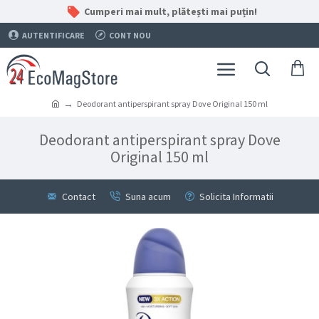
Cumperi mai mult, plătești mai puțin!
AUTENTIFICARE
CONT NOU
Deodorant antiperspirant spray Dove Original 150 ml
Deodorant antiperspirant spray Dove
Original 150 ml
Contact
Suna acum
Solicita Informatii