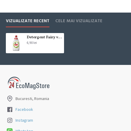
Cum se face livrarea produselor:
Livrarea comenzii la adresa indicata de dvs. si este asigurata de
VIZUALIZATE RECENT
CELE MAI VIZUALIZATE
compania de curierat, care va livreaza comanda în decursul a 24-48
ore din momentul confirmarii comenzii, daca aceasta a fost plasata
pana in ora 12:00 de luni pana vineri. In cazul in care comanda a fost
Detergent Fairy vase Apple 450 ml
6,90 lei
facuta dupa ora 12:00, sambata sau duminica ne angajam sa
trimitem comanda in prima zi lucratoare.
Exista totusi posibilitatea, destul de rar, sa nu reusim sa iti trimitem
produsul in termenul stabilit daca acesta nu este in stoc la furnizor.
Vei fi instiintat si ti se va oferi un produs ca alternativa sau un
termen aproximativ de livrare, in functie de urgenta ta
In cazul aparitiei unor intarzieri, vei fi instiintat prin email.
Bucuresti, Romania
Produsele sunt livrate la adresa specificata de tine ca adresa de
livrare in momentul plasarii comenzii.
Facebook
Instagram