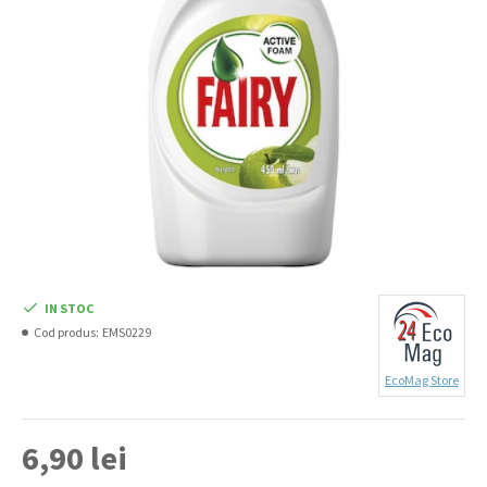
IN STOC
Cod produs:
EMS0229
EcoMag Store
6,90 lei