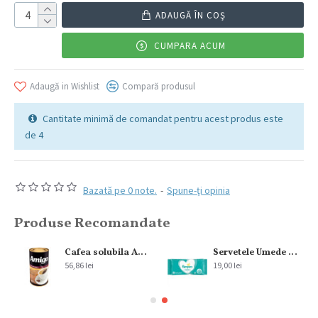
ADAUGĂ ÎN COŞ
CUMPARA ACUM
Adaugă in Wishlist
Compară produsul
Cantitate minimă de comandat pentru acest produs este
de 4
Bazată pe 0 note.
-
Spune-ţi opinia
Produse Recomandate
Cafea solubila Amigo 300 g
Servetele Umede Pampers Sensitive Fragrance Free, 2×52 Buc
56,86 lei
19,00 lei