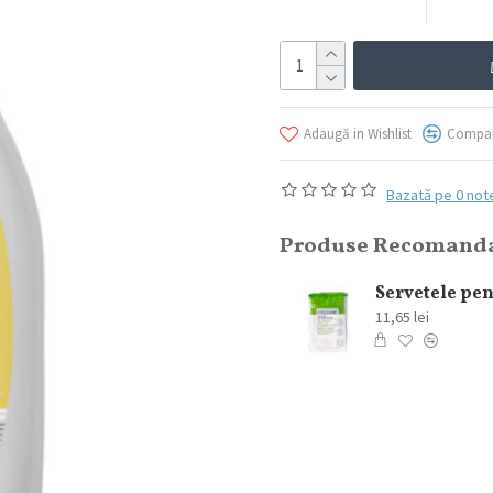
Adaugă in Wishlist
Compar
Bazată pe 0 not
Produse Recomand
Prezervative Love Plus Sensation 3 buc/set
6,49 lei
11,65 lei