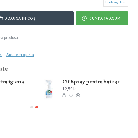
EcoMag Store
ADAUGĂ ÎN COŞ
CUMPARA ACUM
ă produsul
e.
-
Spune-ţi opinia
ate
Servetele pentru igiena intima 10 buc
Cif Spray pentru baie 500ml
12,50 lei