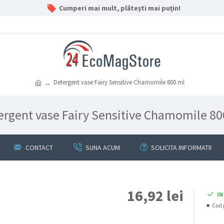
Cumperi mai mult, plătești mai puțin!
Detergent vase Fairy Sensitive Chamomile 800 ml
ergent vase Fairy Sensitive Chamomile 80
CONTACT
SUNA ACUM
SOLICITA INFORMATII
16,92 lei
IN
Cod 