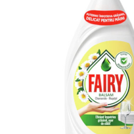
Pufina Hartie igienica Lux Gradina de Trandafiri 8 role 3 straturi
21,30 lei