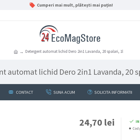
Cumperi mai mult, plătești mai puțin!
Detergent automat lichid Dero 2in1 Lavanda, 20 spalari, 1l
t automat lichid Dero 2in1 Lavanda, 20 sp
CONTACT
SUNA ACUM
SOLICITA INFORMATII
24,70 lei
IN
Cod 