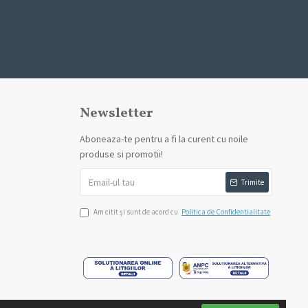
Newsletter
Aboneaza-te pentru a fi la curent cu noile
produse si promotii!
Trimite
Am citit şi sunt de acord cu
Politica de Confidentialitate