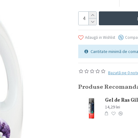
Adaugă in Wishlist
Compar
Cantitate minimă de coma
Bazată pe 0 not
Produse Recomand
Elmiplant Spary cu protectie solara Sun Sensitive SPF 50+ 200 ml
76,84 lei
14,29 lei