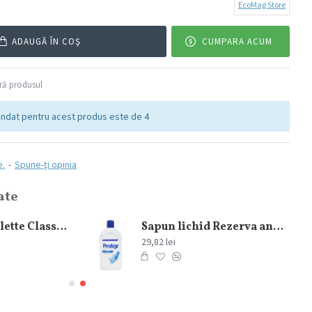
EcoMag Store
ADAUGĂ ÎN COŞ
CUMPARA ACUM
ă produsul
ndat pentru acest produs este de 4
e.
-
Spune-ţi opinia
ate
Gel de Ras Gillette Classic Original 200 ml
Sapun lichid Rezerva antibacterial Protex Fresh 700 ml
29,82 lei