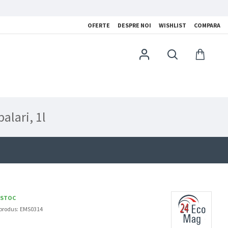
OFERTE
DESPRE NOI
WISHLIST
COMPARA
alari, 1l
 STOC
produs:
EMS0314