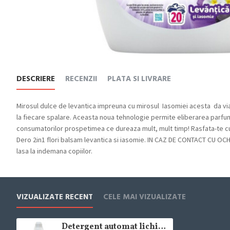
DESCRIERE
RECENZII
PLATA SI LIVRARE
Mirosul dulce de levantica impreuna cu mirosul Iasomiei acesta da via
la fiecare spalare. Aceasta noua tehnologie permite eliberarea parfumu
consumatorilor prospetimea ce dureaza mult, mult timp! Rasfata-te cu
Dero 2in1 flori balsam levantica si iasomie. IN CAZ DE CONTACT CU OCHII
lasa la indemana copiilor.
VIZUALIZATE RECENT
CELE MAI VIZUALIZATE
Detergent automat lichid Dero 2in1 Lavanda, 20 spalari, 1l