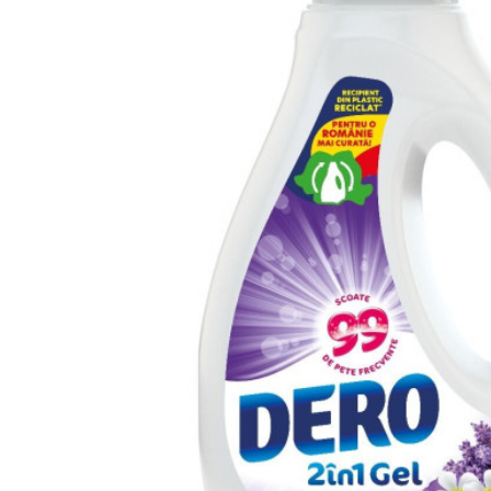
Detergent pardoseala Asevi Roz 1L
15,94 lei