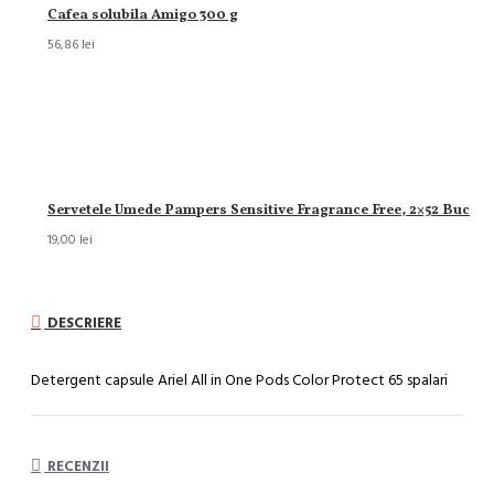
Cafea solubila Amigo 300 g
56,86 lei
Servetele Umede Pampers Sensitive Fragrance Free, 2×52 Buc
19,00 lei
DESCRIERE
Detergent capsule Ariel All in One Pods Color Protect 65 spalari
RECENZII