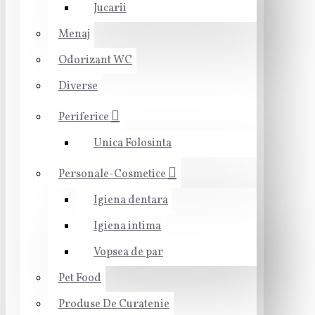
Jucarii
Menaj
Odorizant WC
Diverse
Periferice
Unica Folosinta
Personale-Cosmetice
Igiena dentara
Igiena intima
Vopsea de par
Pet Food
Produse De Curatenie