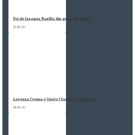
Foi de lasagna Barilla din grau dur 250g
10,90 lei
Lavazza Crema e Gusto Classico boabe,1kg
98,95 lei