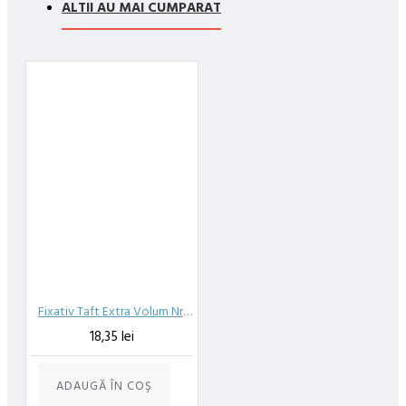
compania de curierat, care va livreaza comanda în decursul a 24-
ALTII AU MAI CUMPARAT
48 ore din momentul confirmarii comenzii, daca aceasta a fost
plasata pana in ora 12:00 de luni pana vineri. In cazul in care
comanda a fost facuta dupa ora 12:00, sambata sau duminica ne
angajam sa trimitem comanda in prima zi lucratoare.
Exista totusi posibilitatea, destul de rar, sa nu reusim sa iti
trimitem produsul in termenul stabilit daca acesta nu este in stoc
la furnizor. Vei fi instiintat si ti se va oferi un produs ca alternativa
sau un termen aproximativ de livrare, in functie de urgenta ta
In cazul aparitiei unor intarzieri, vei fi instiintat prin email.
Produsele sunt livrate la adresa specificata de tine ca adresa de
livrare in momentul plasarii comenzii.
Fixativ Taft Extra Volum Nr.3 250 ml
18,35 lei
ADAUGĂ ÎN COŞ