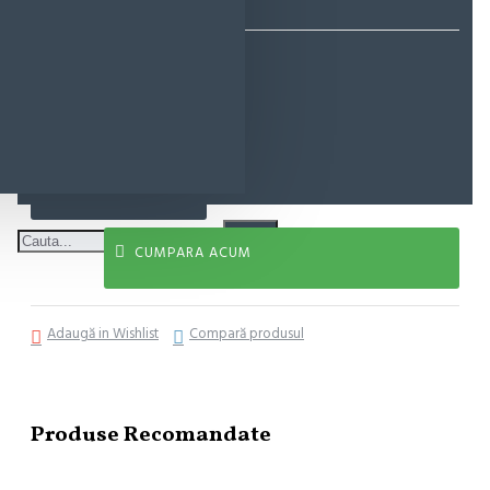
81,59 lei
ADAUGĂ ÎN COŞ
CUMPARA ACUM
Adaugă in Wishlist
Compară produsul
Produse Recomandate