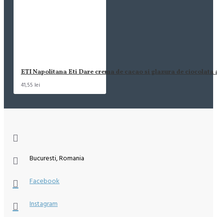
ETI Napolitana Eti Dare crema de cacao si glazura de ciocolata
41,55 lei
Bucuresti, Romania
Facebook
Instagram