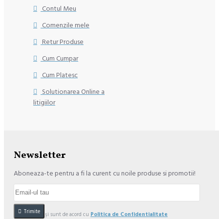
Contul Meu
Comenzile mele
Retur Produse
Cum Cumpar
Cum Platesc
Solutionarea Online a
litigiilor
Newsletter
Aboneaza-te pentru a fi la curent cu noile produse si promotii!
Trimite
Am citit şi sunt de acord cu
Politica de Confidentialitate