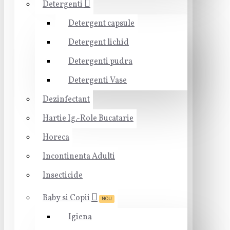
Detergenti
Detergent capsule
Detergent lichid
Detergenti pudra
Detergenti Vase
Dezinfectant
Hartie Ig.-Role Bucatarie
Horeca
Incontinenta Adulti
Insecticide
Baby si Copii
NOU
Igiena