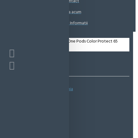
Contact
Coșul este gol!
Suna acum
Solicita Informatii
Bazată pe 0 note.
-
Spune-ţi opinia
IN STOC
Cod produs:
EMS0734
EcoMag Store