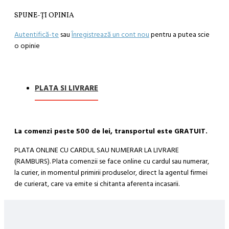
SPUNE-ŢI OPINIA
Autentifică-te
sau
Înregistrează un cont nou
pentru a putea scie
o opinie
PLATA SI LIVRARE
La comenzi peste 500 de lei, transportul este GRATUIT.
PLATA ONLINE CU CARDUL SAU NUMERAR LA LIVRARE
(RAMBURS). Plata comenzii se face online cu cardul sau numerar,
la curier, in momentul primirii produselor, direct la agentul firmei
de curierat, care va emite si chitanta aferenta incasarii.
Cum se face livrarea produselor:
Livrarea comenzii la adresa indicata de dvs. si este asigurata de