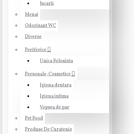
Jucarii
Menaj
Odorizant WC
Diverse
Periferice
Unica Folosinta
Personale-Cosmetice
Igiena dentara
Igiena intima
Vopsea de par
Pet Food
Produse De Curatenie