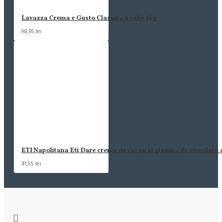
Lavazza Crema e Gusto Classico boabe,1kg
98,95 lei
ETI Napolitana Eti Dare crema de cacao si glazura de ciocolata
41,55 lei