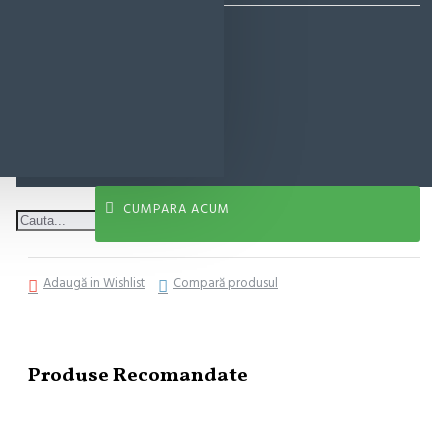
37,08 lei
ADAUGĂ ÎN COŞ
CUMPARA ACUM
Adaugă in Wishlist
Compară produsul
Produse Recomandate