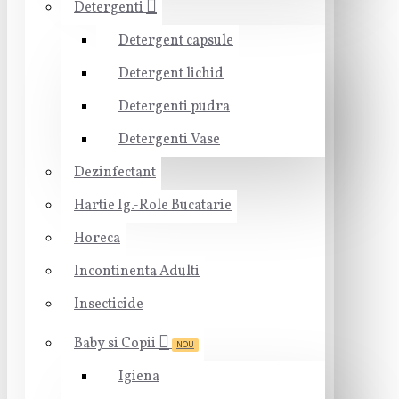
Detergenti
Detergent capsule
Detergent lichid
Detergenti pudra
Detergenti Vase
Dezinfectant
Hartie Ig.-Role Bucatarie
Horeca
Incontinenta Adulti
Insecticide
Baby si Copii
NOU
Igiena