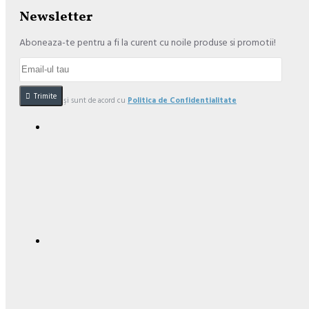
Newsletter
Aboneaza-te pentru a fi la curent cu noile produse si promotii!
Trimite
Am citit şi sunt de acord cu
Politica de Confidentialitate