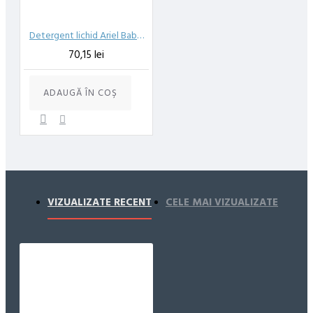
livrare in momentul plasarii comenzii.
Detergent lichid Ariel Baby pentru piele sensibila 2.2 L 40 spalari
70,15 lei
ADAUGĂ ÎN COŞ
VIZUALIZATE RECENT
CELE MAI VIZUALIZATE