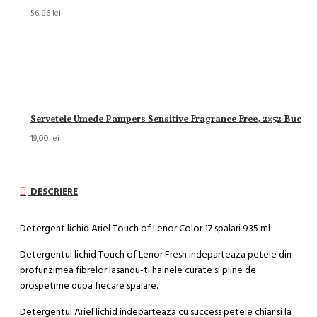
56,86 lei
Servetele Umede Pampers Sensitive Fragrance Free, 2×52 Buc
19,00 lei
DESCRIERE
Detergent lichid Ariel Touch of Lenor Color 17 spalari 935 ml
Detergentul lichid Touch of Lenor Fresh indeparteaza petele din
profunzimea fibrelor lasandu-ti hainele curate si pline de
prospetime dupa fiecare spalare.
Detergentul Ariel lichid indeparteaza cu success petele chiar si la