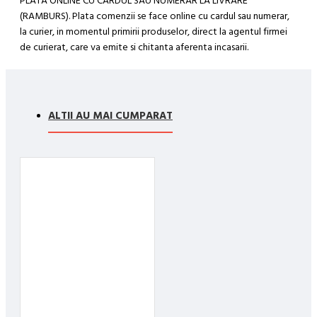
PLATA ONLINE CU CARDUL SAU NUMERAR LA LIVRARE
(RAMBURS). Plata comenzii se face online cu cardul sau numerar,
la curier, in momentul primirii produselor, direct la agentul firmei
de curierat, care va emite si chitanta aferenta incasarii.
Cum se face livrarea produselor:
Livrarea comenzii la adresa indicata de dvs. si este asigurata de
compania de curierat, care va livreaza comanda în decursul a 24-
ALTII AU MAI CUMPARAT
48 ore din momentul confirmarii comenzii, daca aceasta a fost
plasata pana in ora 12:00 de luni pana vineri. In cazul in care
comanda a fost facuta dupa ora 12:00, sambata sau duminica ne
angajam sa trimitem comanda in prima zi lucratoare.
Exista totusi posibilitatea, destul de rar, sa nu reusim sa iti
trimitem produsul in termenul stabilit daca acesta nu este in stoc
la furnizor. Vei fi instiintat si ti se va oferi un produs ca alternativa
sau un termen aproximativ de livrare, in functie de urgenta ta
In cazul aparitiei unor intarzieri, vei fi instiintat prin email.
Produsele sunt livrate la adresa specificata de tine ca adresa de