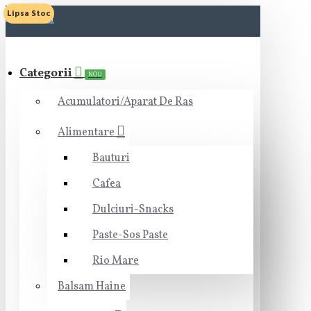
Lipsa Stoc
MENIU
Categorii
NOU
Acumulatori/Aparat De Ras
Alimentare
Bauturi
Cafea
Dulciuri-Snacks
Paste-Sos Paste
Rio Mare
Balsam Haine