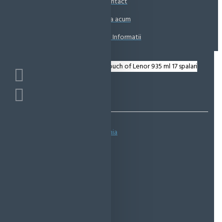
Contact
Coșul este gol!
Suna acum
Solicita Informatii
Bazată pe 0 note.
-
Spune-ţi opinia
IN STOC
Cod produs:
EMS0466
EcoMag Store