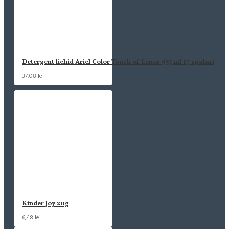
Detergent lichid Ariel Color Touch of Lenor 935 ml 17 spalari
37,08 lei
Kinder Joy 20g
6,48 lei