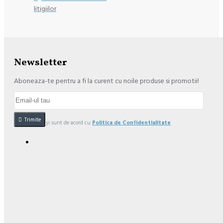
litigiilor
Newsletter
Aboneaza-te pentru a fi la curent cu noile produse si promotii!
Trimite
Am citit şi sunt de acord cu
Politica de Confidentialitate