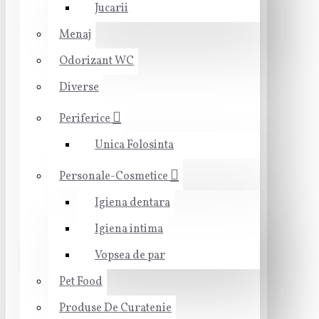
Jucarii
Menaj
Odorizant WC
Diverse
Periferice
Unica Folosinta
Personale-Cosmetice
Igiena dentara
Igiena intima
Vopsea de par
Pet Food
Produse De Curatenie