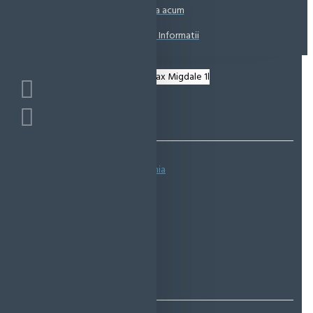
Coșul este gol!
Suna acum
Solicita Informatii
Bazată pe 0 note.
-
Spune-ţi opinia
IN STOC
Cod produs:
EMS0952
EcoMag Store