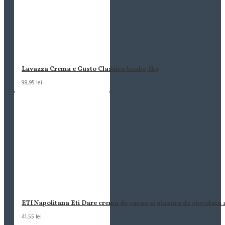
Lavazza Crema e Gusto Classico boabe,1kg
98,95 lei
ETI Napolitana Eti Dare crema de cacao si glazura de ciocolata
41,55 lei