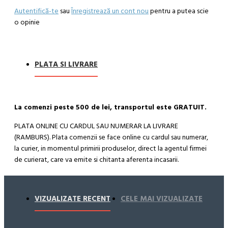
Autentifică-te
sau
Înregistrează un cont nou
pentru a putea scie
o opinie
PLATA SI LIVRARE
La comenzi peste 500 de lei, transportul este GRATUIT.
PLATA ONLINE CU CARDUL SAU NUMERAR LA LIVRARE
(RAMBURS). Plata comenzii se face online cu cardul sau numerar,
la curier, in momentul primirii produselor, direct la agentul firmei
de curierat, care va emite si chitanta aferenta incasarii.
Cum se face livrarea produselor:
Livrarea comenzii la adresa indicata de dvs. si este asigurata de
VIZUALIZATE RECENT
CELE MAI VIZUALIZATE
compania de curierat, care va livreaza comanda în decursul a 24-
48 ore din momentul confirmarii comenzii, daca aceasta a fost