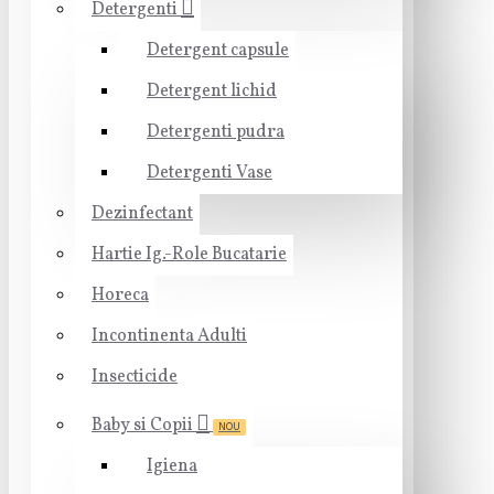
Detergenti
Detergent capsule
Detergent lichid
Detergenti pudra
Detergenti Vase
Dezinfectant
Hartie Ig.-Role Bucatarie
Horeca
Incontinenta Adulti
Insecticide
Baby si Copii
NOU
Igiena