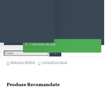
14,44 lei
ADAUGĂ ÎN COŞ
CUMPARA ACUM
Adaugă in Wishlist
Compară produsul
Produse Recomandate