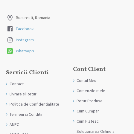
Produsele sunt livrate la adresa specificata de tine ca adresa de
livrare in momentul plasarii comenzii.
Bucuresti, Romania
Facebook
Instagram
WhatsApp
Cont Client
Servicii Clienti
Contul Meu
Contact
Comenzile mele
Livrare si Retur
Retur Produse
Politica de Confidentialitate
Cum Cumpar
Termeni si Conditii
Cum Platesc
ANPC
Solutionarea Online a