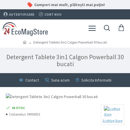
Cumperi mai mult, plătești mai puțin!
AUTENTIFICARE
CONT NOU
Detergent Tablete 3in1 Calgon Powerball 30 bucati
Detergent Tablete 3in1 Calgon Powerball 30
bucati
Contact
Suna acum
Solicita Informatii
IN STOC
Cod produs:
EMS0031
EcoMag Store