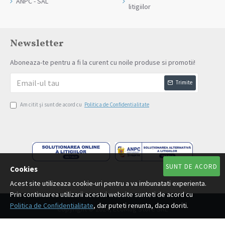
ANPC - SAL
litigiilor
Newsletter
Aboneaza-te pentru a fi la curent cu noile produse si promotii!
Trimite
Am citit şi sunt de acord cu
Politica de Confidentialitate
SUNT DE ACORD
Cookies
Acest site utilizeaza cookie-uri pentru a va imbunatati experienta.
Prin continuarea utilizarii acestui website sunteti de acord cu
Politica de Confidentialitate
, dar puteti renunta, daca doriti.
Copyright © 2024, EcoMag Store SRL
Plata Ramburs