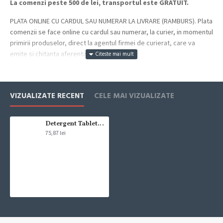
La comenzi peste 500 de lei, transportul este GRATUIT.
PLATA ONLINE CU CARDUL SAU NUMERAR LA LIVRARE (RAMBURS). Plata
comenzii se face online cu cardul sau numerar, la curier, in momentul
primirii produselor, direct la agentul firmei de curierat, care va
emite si chitanta aferenta incasarii.
Cum se face livrarea produselor:
Livrarea comenzii la adresa indicata de dvs. si este asigurata de
VIZUALIZATE RECENT
CELE MAI VIZUALIZATE
compania de curierat, care va livreaza comanda în decursul a 24-48
ore din momentul confirmarii comenzii, daca aceasta a fost plasata
pana in ora 12:00 de luni pana vineri. In cazul in care comanda a fost
Detergent Tablete 3in1 Calgon Powerball 30 bucati
75,87 lei
facuta dupa ora 12:00, sambata sau duminica ne angajam sa
trimitem comanda in prima zi lucratoare.
Exista totusi posibilitatea, destul de rar, sa nu reusim sa iti trimitem
produsul in termenul stabilit daca acesta nu este in stoc la furnizor.
Vei fi instiintat si ti se va oferi un produs ca alternativa sau un
termen aproximativ de livrare, in functie de urgenta ta
In cazul aparitiei unor intarzieri, vei fi instiintat prin email.