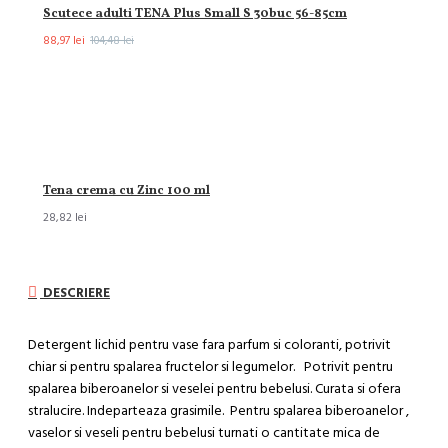
Scutece adulti TENA Plus Small S 30buc 56-85cm
88,97 lei
104,48 lei
Tena crema cu Zinc 100 ml
28,82 lei
DESCRIERE
Detergent lichid pentru vase fara parfum si coloranti, potrivit
chiar si pentru spalarea fructelor si legumelor. Potrivit pentru
spalarea biberoanelor si veselei pentru bebelusi. Curata si ofera
stralucire. Indeparteaza grasimile. Pentru spalarea biberoanelor ,
vaselor si veseli pentru bebelusi turnati o cantitate mica de