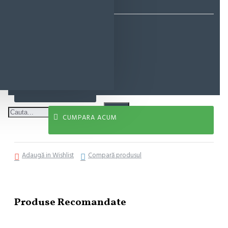
18,67 lei
ADAUGĂ ÎN COŞ
CUMPARA ACUM
Adaugă in Wishlist
Compară produsul
Produse Recomandate