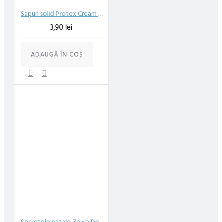
Sapun solid Protex Cream 90 g
3,90 lei
ADAUGĂ ÎN COŞ
Servetele nazale Zewa Deluxe Original 3 straturi 10 buc