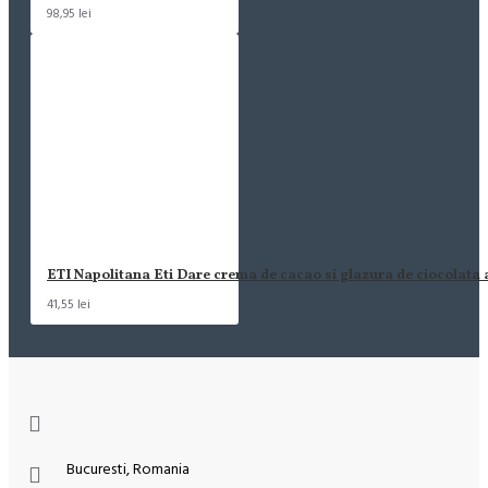
98,95 lei
ETI Napolitana Eti Dare crema de cacao si glazura de ciocolata
41,55 lei
Bucuresti, Romania