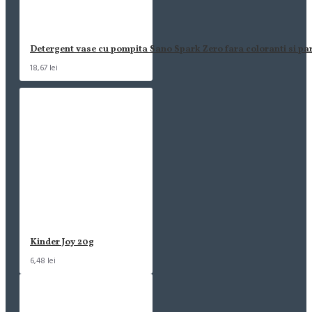
Detergent vase cu pompita Sano Spark Zero fara coloranti si pa
18,67 lei
Kinder Joy 20g
6,48 lei