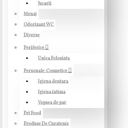
Jucarii
Menaj
Odorizant WC
Diverse
Periferice
Unica Folosinta
Personale-Cosmetice
Igiena dentara
Igiena intima
Vopsea de par
Pet Food
Produse De Curatenie