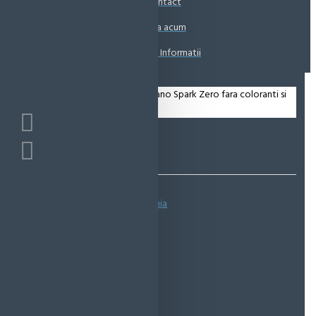
Contact
Coșul este gol!
Suna acum
Solicita Informatii
Bazată pe 0 note.
-
Spune-ţi opinia
IN STOC
Cod produs:
EMS0469
EcoMag Store