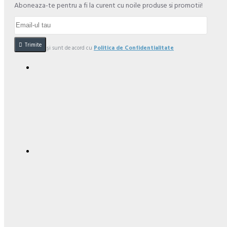
Aboneaza-te pentru a fi la curent cu noile produse si promotii!
Trimite
Am citit şi sunt de acord cu
Politica de Confidentialitate