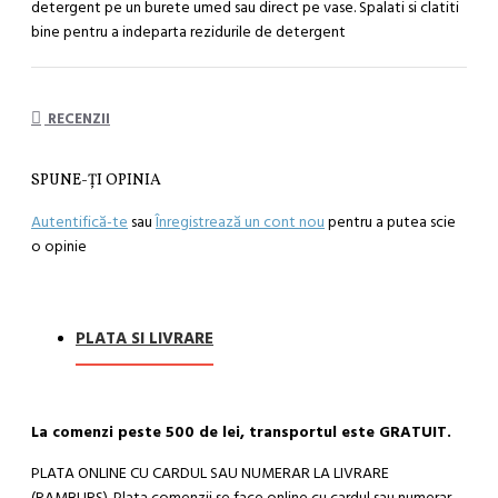
detergent pe un burete umed sau direct pe vase. Spalati si clatiti
bine pentru a indeparta rezidurile de detergent
RECENZII
SPUNE-ŢI OPINIA
Autentifică-te
sau
Înregistrează un cont nou
pentru a putea scie
o opinie
PLATA SI LIVRARE
La comenzi peste 500 de lei, transportul este GRATUIT.
PLATA ONLINE CU CARDUL SAU NUMERAR LA LIVRARE
(RAMBURS). Plata comenzii se face online cu cardul sau numerar,