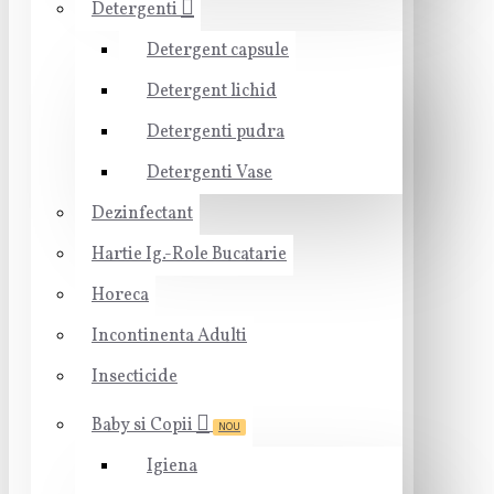
Detergenti
Detergent capsule
Detergent lichid
Detergenti pudra
Detergenti Vase
Dezinfectant
Hartie Ig.-Role Bucatarie
Horeca
Incontinenta Adulti
Insecticide
Baby si Copii
NOU
Igiena