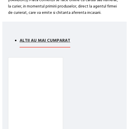
la curier, in momentul primirii produselor, direct la agentul firmei
de curierat, care va emite si chitanta aferenta incasarii.
Cum se face livrarea produselor:
Livrarea comenzii la adresa indicata de dvs. si este asigurata de
compania de curierat, care va livreaza comanda în decursul a 24-
ALTII AU MAI CUMPARAT
48 ore din momentul confirmarii comenzii, daca aceasta a fost
plasata pana in ora 12:00 de luni pana vineri. In cazul in care
comanda a fost facuta dupa ora 12:00, sambata sau duminica ne
angajam sa trimitem comanda in prima zi lucratoare.
Exista totusi posibilitatea, destul de rar, sa nu reusim sa iti
trimitem produsul in termenul stabilit daca acesta nu este in stoc
la furnizor. Vei fi instiintat si ti se va oferi un produs ca alternativa
sau un termen aproximativ de livrare, in functie de urgenta ta
In cazul aparitiei unor intarzieri, vei fi instiintat prin email.
Produsele sunt livrate la adresa specificata de tine ca adresa de
livrare in momentul plasarii comenzii.