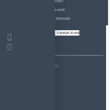
Contact
Coșul este gol!
Suna acum
Solicita Informatii
Bazată pe 0 note.
-
Spune-ţi opinia
IN STOC
Cod produs:
EMS0368
EcoMag Store