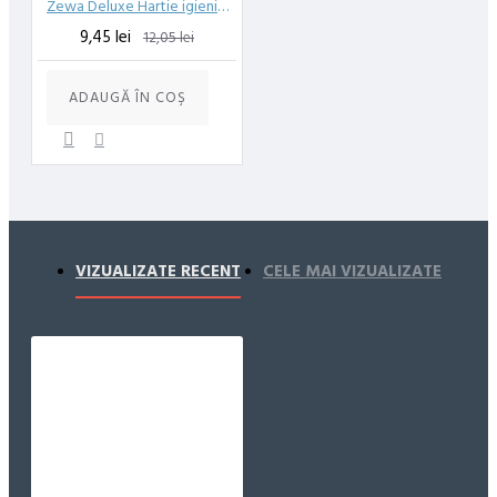
Zewa Deluxe Hartie igienica Delicate Care 3 straturi 4 role/set
9,45 lei
12,05 lei
ADAUGĂ ÎN COŞ
VIZUALIZATE RECENT
CELE MAI VIZUALIZATE