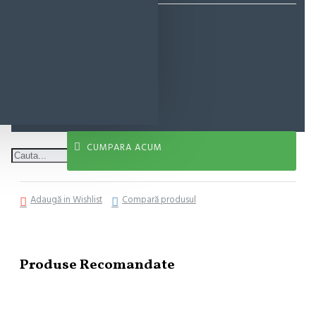
18,89 lei
ADAUGĂ ÎN COŞ
CUMPARA ACUM
Adaugă in Wishlist
Compară produsul
Produse Recomandate