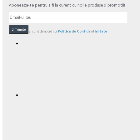
Aboneaza-te pentru a fi la curent cu noile produse si promotii!
Trimite
Am citit şi sunt de acord cu
Politica de Confidentialitate