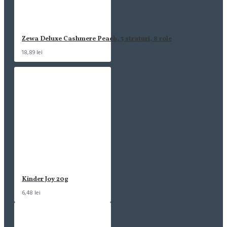
Zewa Deluxe Cashmere Peach, 3 straturi, 8 role
18,89 lei
Kinder Joy 20g
6,48 lei