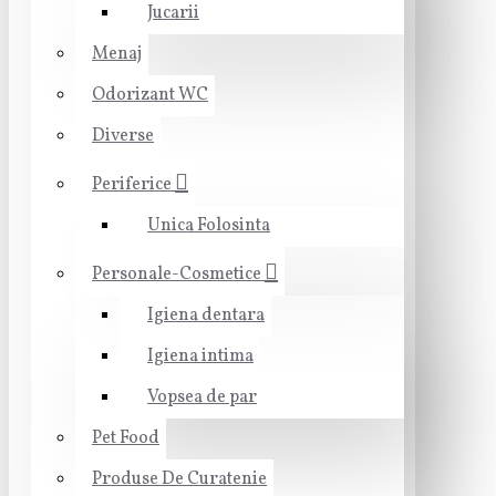
Jucarii
Menaj
Odorizant WC
Diverse
Periferice
Unica Folosinta
Personale-Cosmetice
Igiena dentara
Igiena intima
Vopsea de par
Pet Food
Produse De Curatenie