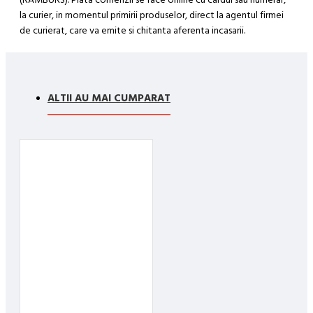
la curier, in momentul primirii produselor, direct la agentul firmei
de curierat, care va emite si chitanta aferenta incasarii.
Cum se face livrarea produselor:
Livrarea comenzii la adresa indicata de dvs. si este asigurata de
compania de curierat, care va livreaza comanda în decursul a 24-
ALTII AU MAI CUMPARAT
48 ore din momentul confirmarii comenzii, daca aceasta a fost
plasata pana in ora 12:00 de luni pana vineri. In cazul in care
comanda a fost facuta dupa ora 12:00, sambata sau duminica ne
angajam sa trimitem comanda in prima zi lucratoare.
Exista totusi posibilitatea, destul de rar, sa nu reusim sa iti
trimitem produsul in termenul stabilit daca acesta nu este in stoc
la furnizor. Vei fi instiintat si ti se va oferi un produs ca alternativa
sau un termen aproximativ de livrare, in functie de urgenta ta
In cazul aparitiei unor intarzieri, vei fi instiintat prin email.
Produsele sunt livrate la adresa specificata de tine ca adresa de
livrare in momentul plasarii comenzii.