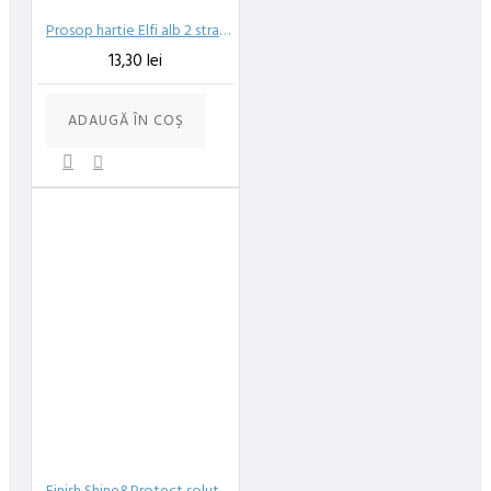
Prosop hartie Elfi alb 2 straturi 50 m
13,30 lei
ADAUGĂ ÎN COŞ
Finish Shine&Protect solutie clatire masina de spalat vase 800ml