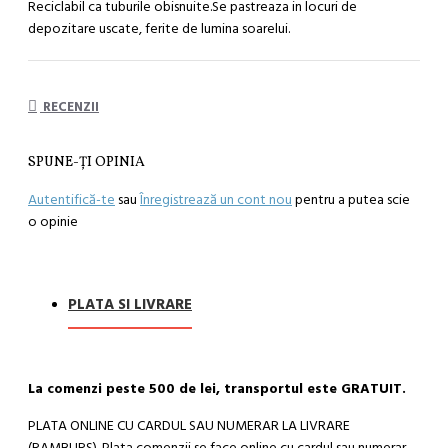
Reciclabil ca tuburile obisnuite.Se pastreaza in locuri de
depozitare uscate, ferite de lumina soarelui.
RECENZII
SPUNE-ŢI OPINIA
Autentifică-te
sau
Înregistrează un cont nou
pentru a putea scie
o opinie
PLATA SI LIVRARE
La comenzi peste 500 de lei, transportul este GRATUIT.
PLATA ONLINE CU CARDUL SAU NUMERAR LA LIVRARE
(RAMBURS). Plata comenzii se face online cu cardul sau numerar,