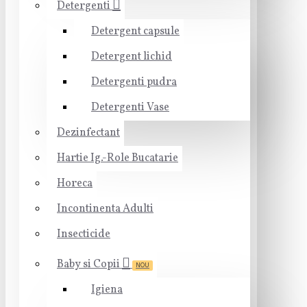
Detergenti
Detergent capsule
Detergent lichid
Detergenti pudra
Detergenti Vase
Dezinfectant
Hartie Ig.-Role Bucatarie
Horeca
Incontinenta Adulti
Insecticide
Baby si Copii
NOU
Igiena