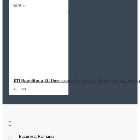
98,95 lei
ETI Napolitana Eti Dare crema de cacao si glazura de ciocolata
41,55 lei
Bucuresti, Romania