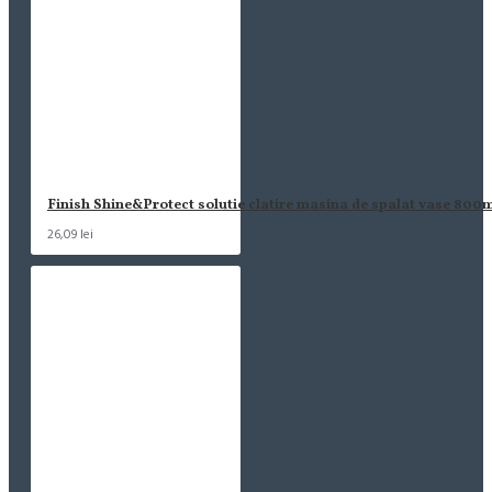
Finish Shine&Protect solutie clatire masina de spalat vase 800
26,09 lei