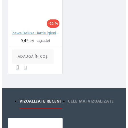
-22 %
Zewa Deluxe Hartie igienica Delicate Care 3 straturi 4 role/set
9,45 lei
12,05 lei
ADAUGĂ ÎN COŞ
VIZUALIZATE RECENT
CELE MAI VIZUALIZATE