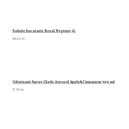
Solutie bucatarie Royal Hygiene 5L
86,83 lei
Odorizant Spray Glade Aerosol Apple&Cinnamon 300 ml
17,58 lei