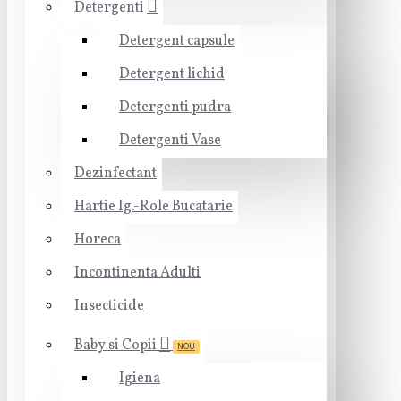
Detergenti
Detergent capsule
Detergent lichid
Detergenti pudra
Detergenti Vase
Dezinfectant
Hartie Ig.-Role Bucatarie
Horeca
Incontinenta Adulti
Insecticide
Baby si Copii
NOU
Igiena