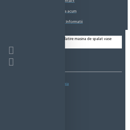
Contact
Coșul este gol!
Suna acum
Solicita Informatii
Bazată pe 0 note.
-
Spune-ţi opinia
IN STOC
Cod produs:
EMS0335
EcoMag Store