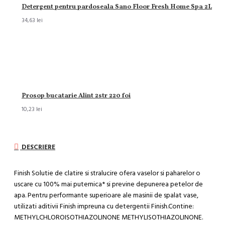
Detergent pentru pardoseala Sano Floor Fresh Home Spa 2L
34,63 lei
Prosop bucatarie Alint 2str 220 foi
10,23 lei
DESCRIERE
Finish Solutie de clatire si stralucire ofera vaselor si paharelor o
uscare cu 100% mai puternica* si previne depunerea petelor de
apa. Pentru performante superioare ale masinii de spalat vase,
utilizati aditivii Finish impreuna cu detergentii Finish.Contine:
METHYLCHLOROISOTHIAZOLINONE METHYLISOTHIAZOLINONE.