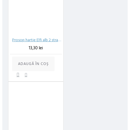
In cazul aparitiei unor intarzieri, vei fi instiintat prin email.
Produsele sunt livrate la adresa specificata de tine ca adresa de
livrare in momentul plasarii comenzii.
Prosop hartie Elfi alb 2 straturi 50 m
13,30 lei
ADAUGĂ ÎN COŞ