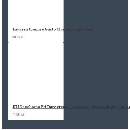
Lavazza Crema e Gusto Classico boabe,1kg
98,95 lei
ETI Napolitana Eti Dare crema de cacao si glazura de ciocolata
41,55 lei