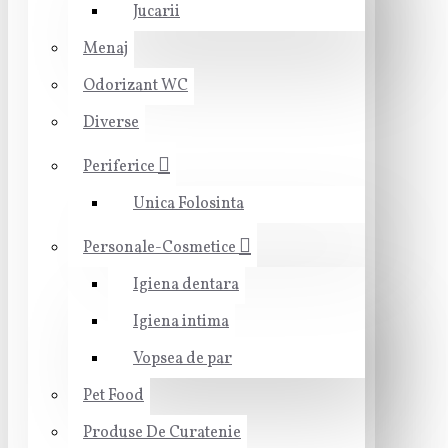
Jucarii
Menaj
Odorizant WC
Diverse
Periferice
Unica Folosinta
Personale-Cosmetice
Igiena dentara
Igiena intima
Vopsea de par
Pet Food
Produse De Curatenie