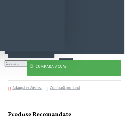
26,09 lei
ADAUGĂ ÎN COŞ
CUMPARA ACUM
Adaugă in Wishlist
Compară produsul
Produse Recomandate