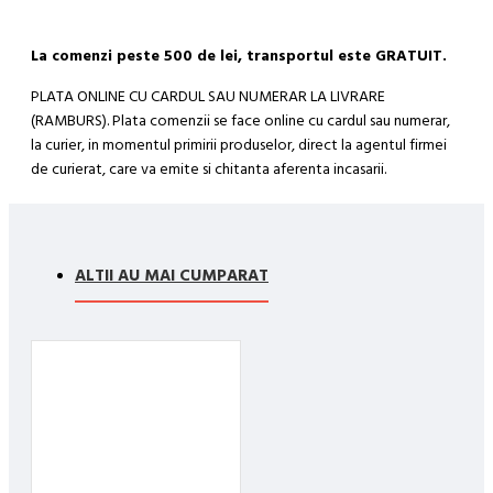
La comenzi peste 500 de lei, transportul este GRATUIT.
PLATA ONLINE CU CARDUL SAU NUMERAR LA LIVRARE
(RAMBURS). Plata comenzii se face online cu cardul sau numerar,
la curier, in momentul primirii produselor, direct la agentul firmei
de curierat, care va emite si chitanta aferenta incasarii.
Cum se face livrarea produselor:
Livrarea comenzii la adresa indicata de dvs. si este asigurata de
compania de curierat, care va livreaza comanda în decursul a 24-
ALTII AU MAI CUMPARAT
48 ore din momentul confirmarii comenzii, daca aceasta a fost
plasata pana in ora 12:00 de luni pana vineri. In cazul in care
comanda a fost facuta dupa ora 12:00, sambata sau duminica ne
angajam sa trimitem comanda in prima zi lucratoare.
Exista totusi posibilitatea, destul de rar, sa nu reusim sa iti
trimitem produsul in termenul stabilit daca acesta nu este in stoc
la furnizor. Vei fi instiintat si ti se va oferi un produs ca alternativa
sau un termen aproximativ de livrare, in functie de urgenta ta