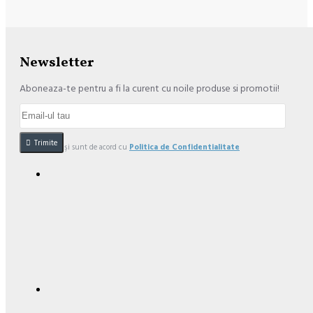
Newsletter
Aboneaza-te pentru a fi la curent cu noile produse si promotii!
Trimite
Am citit şi sunt de acord cu
Politica de Confidentialitate