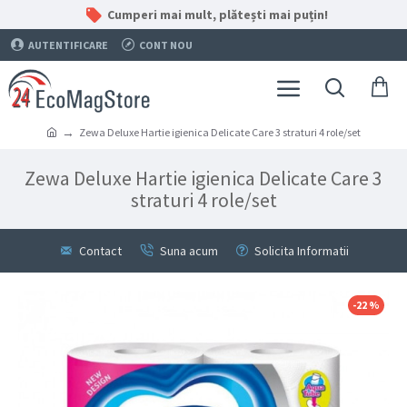
Cumperi mai mult, plătești mai puțin!
AUTENTIFICARE
CONT NOU
Zewa Deluxe Hartie igienica Delicate Care 3 straturi 4 role/set
Zewa Deluxe Hartie igienica Delicate Care 3
straturi 4 role/set
Contact
Suna acum
Solicita Informatii
-22 %