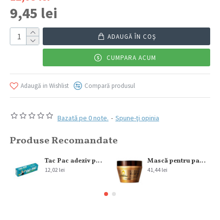
9,45 lei
ADAUGĂ ÎN COŞ
CUMPARA ACUM
Adaugă in Wishlist
Compară produsul
Bazată pe 0 note.
-
Spune-ţi opinia
Produse Recomandate
Tac Pac adeziv pentru incaltaminte 9 gr
Mască pentru par L’Oreal Paris Elseve Ulei Extraordinary 300 ml
12,02 lei
41,44 lei