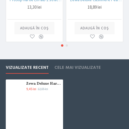
13,30 lei
18,89 lei
Produsele sunt livrate la adresa specificata de tine ca adresa de
livrare in momentul plasarii comenzii.
ADAUGĂ ÎN COŞ
ADAUGĂ ÎN COŞ
VIZUALIZATE RECENT
CELE MAI VIZUALIZATE
Zewa Deluxe Hartie igienica Delicate Care 3 straturi 4 role/set
9,45 lei
12,05 lei