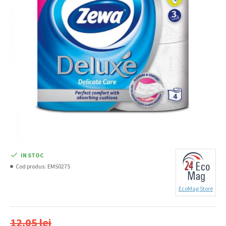
IN STOC
Cod produs:
EMS0275
EcoMag Store
12,05 lei